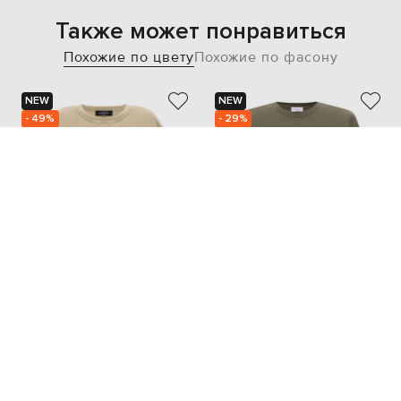
Также может понравиться
Похожие по цвету
Похожие по фасону
NEW
NEW
- 49%
- 29%
FABIANA FILIPPI
BRUNELLO CUCINELLI
17 682
23 008
8 842 грн
16 131 грн
L
L