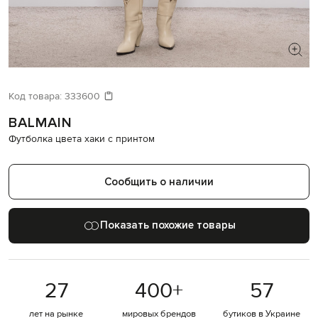
ИЩЕТЕ НОВЫЙ ОБРАЗ?
Давайте подберем что-то еще
Код товара:
333600
BALMAIN
Похожие товары
Футболка цвета хаки с принтом
Сообщить о наличии
Показать похожие товары
27
400
+
57
лет на рынке
мировых брендов
бутиков в Украине