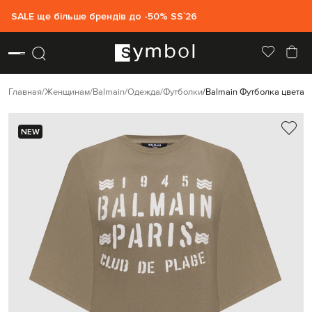
SALE ще більше брендів до -50% SS`26
Главная
Женщинам
Balmain
Одежда
Футболки
Balmain Футболка цвета х
NEW