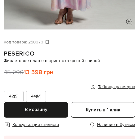
ИЩЕТЕ НОВЫЙ ОБРАЗ?
Давайте подберем что-то еще
Код товара:
258070
PESERICO
Похожие товары
Фиолетовое платье в принт с открытой спиной
45 290
13 598 грн
Таблица размеров
42(S)
44(M)
В корзину
Купить в 1 клик
Консультация стилиста
Наличие в бутиках