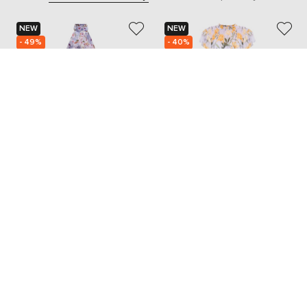
NEW
NEW
- 49%
- 40%
BALMAIN
CHRISTY LYNN
122 995
35 519
61 524 грн
21 301 грн
S
M
L
M/L
XL