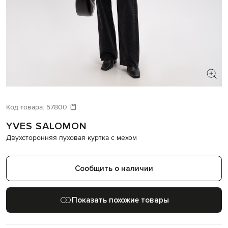
ИЩЕТЕ НОВЫЙ ОБРАЗ?
Давайте подберем что-то еще
Код товара:
57800
YVES SALOMON
Похожие товары
Двухсторонняя пуховая куртка с мехом
Сообщить о наличии
Показать похожие товары