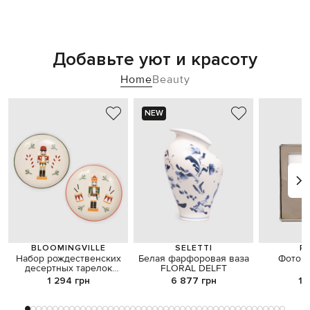
Добавьте уют и красоту
Home
Beauty
NEW
BLOOMINGVILLE
SELETTI
PH
Набор рождественских
Белая фарфоровая ваза
Фотора
десертных тарелок
FLORAL DELFT
Щелкунчик
1 294 грн
6 877 грн
1 