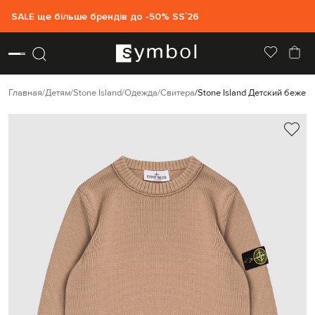
SALE ще більше брендів до -50% SS`26
Главная
Детям
Stone Island
Одежда
Свитера
Stone Island Детский бежев