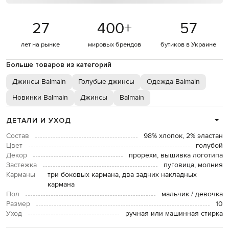
27
400
+
57
лет на рынке
мировых брендов
бутиков в Украине
Больше товаров из категорий
Джинсы Balmain
Голубые джинсы
Одежда Balmain
Новинки Balmain
Джинсы
Balmain
ДЕТАЛИ И УХОД
Состав
98% хлопок, 2% эластан
Цвет
голубой
Декор
прорехи, вышивка логотипа
Застежка
пуговица, молния
Карманы
три боковых кармана, два задних накладных
кармана
Пол
мальчик / девочка
Размер
10
Уход
ручная или машинная стирка