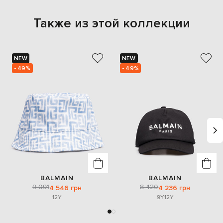
Также из этой коллекции
NEW
NEW
- 49%
- 49%
BALMAIN
BALMAIN
9 091
8 420
4 546 грн
4 236 грн
12Y
9Y
12Y