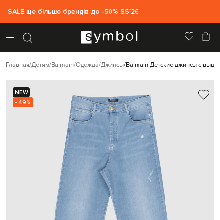
SALE ще більше брендів до -50% SS`26
Главная
Детям
Balmain
Одежда
Джинсы
Balmain Детские джинсы с выши
NEW
- 49%