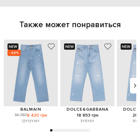
Также может понравиться
NEW
NEW
NEW
- 49%
BALMAIN
DOLCE&GABBANA
DOLCE
16 787
8 420 грн
18 853 грн
20 
12Y
13Y
14Y
3Y
5Y
6Y
8Y
1