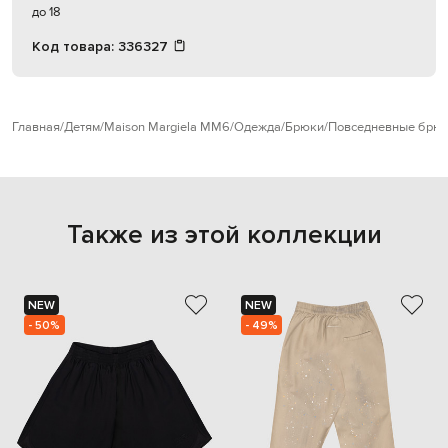
до 18
Код товара:
336327
Главная
Детям
Maison Margiela MM6
Одежда
Брюки
Повседневные брюк
Также из этой коллекции
NEW
NEW
- 50%
- 49%