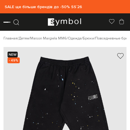
SALE ще більше брендів до -50% SS`26
Главная
Детям
Maison Margiela MM6
Одежда
Брюки
Повседневные брюк
NEW
- 49%