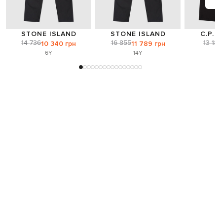
STONE ISLAND
STONE ISLAND
C.P.
14 736
16 855
13 18
10 340 грн
11 789 грн
6Y
14Y