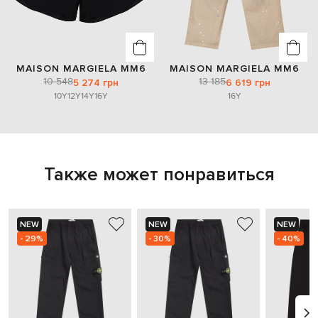
MAISON MARGIELA MM6
MAISON MARGIELA MM6
10 548
13 185
5 274 грн
6 619 грн
10Y
12Y
14Y
16Y
16Y
Также может понравиться
NEW
NEW
NEW
- 29%
- 30%
- 40%