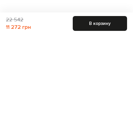
22 542
В корзину
11 272 грн
Присоединяйтесь к нам и получите доступ к
закрытым распродажам
Для неё
Для него
Подписаться