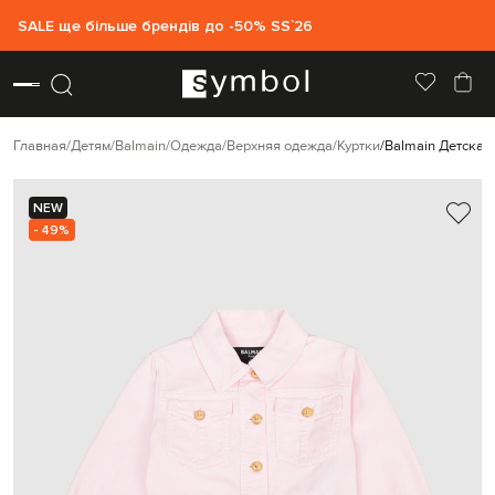
SALE ще більше брендів до -50% SS`26
Главная
Детям
Balmain
Одежда
Верхняя одежда
Куртки
Balmain Детская
NEW
- 49%