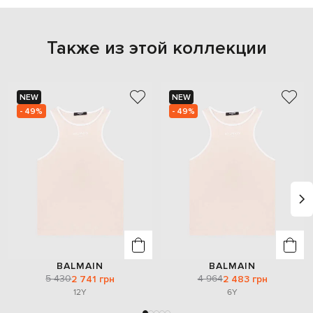
Также из этой коллекции
NEW
NEW
- 49%
- 49%
BALMAIN
BALMAIN
5 430
4 964
2 741 грн
2 483 грн
12Y
6Y