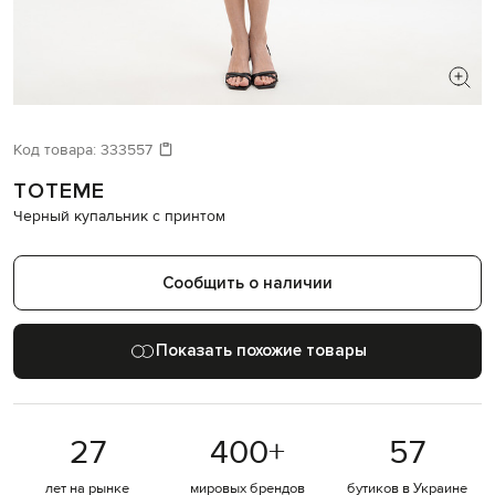
ИЩЕТЕ НОВЫЙ ОБРАЗ?
Давайте подберем что-то еще
Код товара:
333557
TOTEME
Похожие товары
Черный купальник с принтом
Сообщить о наличии
Показать похожие товары
27
400
+
57
лет на рынке
мировых брендов
бутиков в Украине