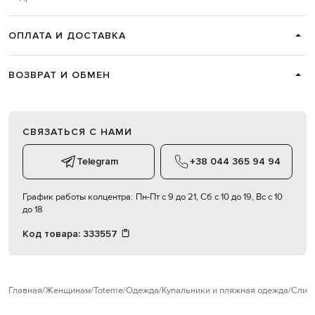
ОПЛАТА И ДОСТАВКА
ВОЗВРАТ И ОБМЕН
СВЯЗАТЬСЯ С НАМИ
Telegram
+38 044 365 94 94
График работы колцентра:
Пн-Пт с 9 до 21, Сб с 10 до 19, Вс с 10
до 18
Код товара:
333557
Главная
Женщинам
Toteme
Одежда
Купальники и пляжная одежда
Слит