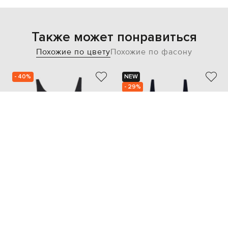
Также может понравиться
Похожие по цвету
Похожие по фасону
- 40%
NEW
- 29%
OFF-WHITE
VENUJA
31 124
10 083
18 665 грн
7 084 грн
M
S
M
L