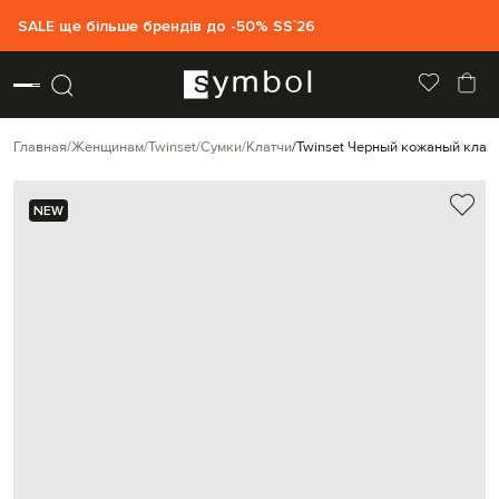
SALE ще більше брендів до -50% SS`26
Главная
Женщинам
Twinset
Сумки
Клатчи
Twinset Черный кожаный клат
NEW