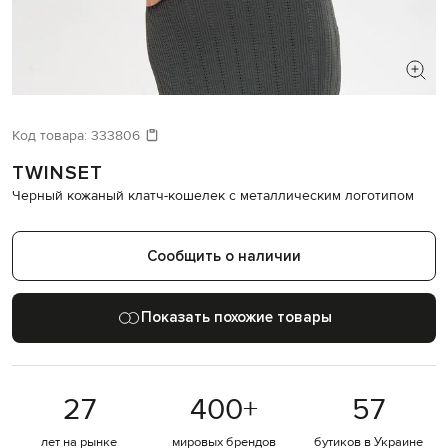
ИЩЕТЕ НОВЫЙ ОБРАЗ?
Давайте подберем что-то еще
Код товара:
333806
TWINSET
Похожие товары
Черный кожаный клатч-кошелек с металлическим логотипом
Сообщить о наличии
Показать похожие товары
27
400
+
57
лет на рынке
мировых брендов
бутиков в Украине