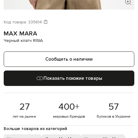
ИЩЕТЕ НОВЫЙ ОБРАЗ?
Давайте подберем что-то еще
Код товара:
335614
MAX MARA
Похожие товары
Черный клатч RISIA
Сообщить о наличии
Показать похожие товары
27
400
+
57
лет на рынке
мировых брендов
бутиков в Украине
Больше товаров из категорий