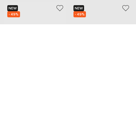
NEW
NEW
- 49%
- 49%
MAX MARA
MAX MARA
17 424
17 424
8 738 грн
8 738 грн
M
M
Добавьте уют и красоту