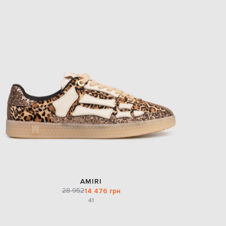
AMIRI
28 952
14 476 грн
41