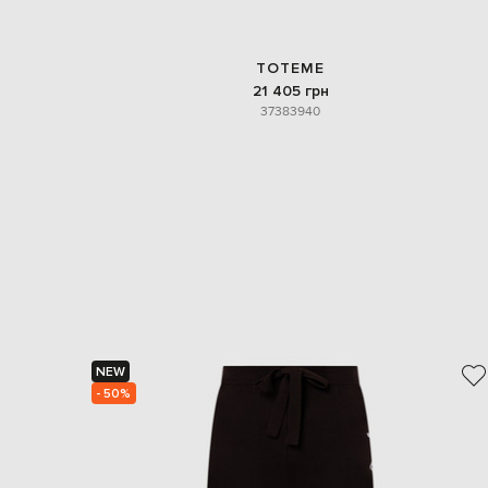
TOTEME
21 405 грн
37
38
39
40
NEW
- 50%