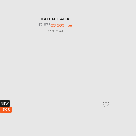
BALENCIAGA
47 875
33 503 грн
37
38
39
41
NEW
NEW
- 50%
- 49%