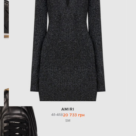
AMIRI
41 413
20 733 грн
S
M