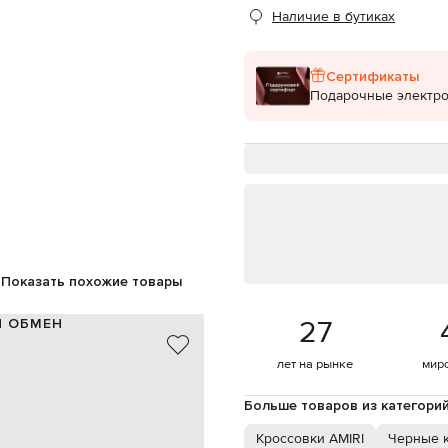
Наличие в бутиках
Сертификаты
Подарочные электр
Показать похожие товары
27
И ОБМЕН
кожа
лет на рынке
мир
черный, белый
1,3 см
Больше товаров из категори
оготипа, фактурная монограмма
шнуровка
Кроссовки AMIRI
Черные 