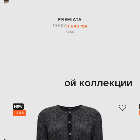
PREMIATA
16 907
11 840 грн
37
40
Также из этой коллекции
NEW
- 49%