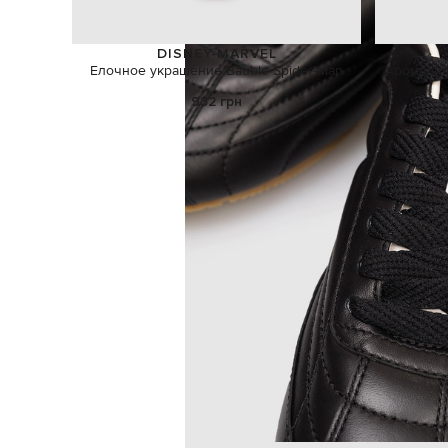
DISNEY-MARVEL
Елочное украшение Bauble Spider-Man
Аромадиф
932 грн