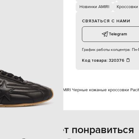
39
Новинки AMIRI
Кроссовки
специализированная чистка
кожа / текстиль
резина
СВЯЗАТЬСЯ С НАМИ
текстиль
Telegram
График работы колцентра:
Пн-П
Код товара:
320376
инам
AMIRI
Обувь
Кроссовки
AMIRI Черные кожаные кроссовки Pacif
Также может понравиться