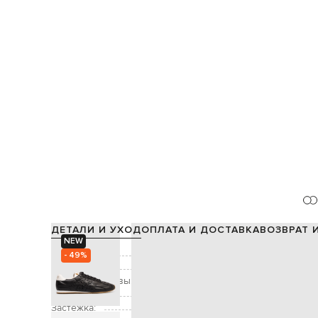
ДЕТАЛИ И УХОД
ОПЛАТА И ДОСТАВКА
ВОЗВРАТ 
NEW
Состав:
- 49%
Цвет:
Высота подошвы:
Декор:
тиснение логотипа, патч л
Застежка: