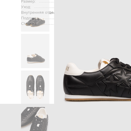
Размер:
Уход:
Внутренняя отделка:
Подошва:
Стелька:
Главная
Женщ