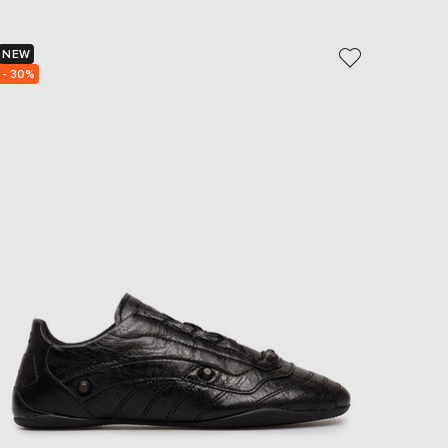
EUR
Slovakia
€
NEW
NEW
- 30%
EUR
Slovenia
€
EUR
Spain
€
EUR
Sweden
€
UAH
Ukraine
₴
EUR
Other
€