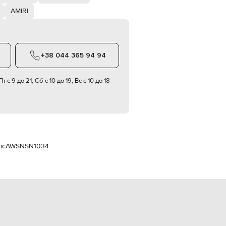
Italy
€
AMIRI
EUR
Latvia
€
+38 044 365 94 94
EUR
Lithuania
€
т с 9 до 21, Сб с 10 до 19, Вс с 10 до 18
EUR
Luxembourg
€
EUR
Netherlands
€
ic
AWSNSN1034
PLN
Poland
zł
EUR
Portugal
€
EUR
Romania
€