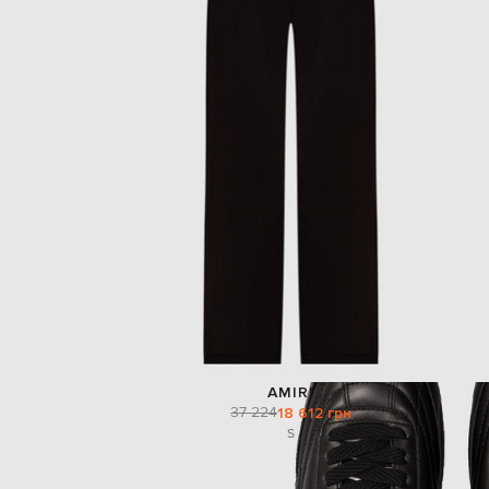
AMIRI
37 224
18 612 грн
S