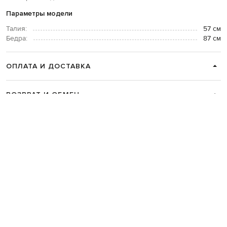
Параметры модели
Талия:
57 см
Бедра:
87 см
ОПЛАТА И ДОСТАВКА
ВОЗВРАТ И ОБМЕН
СВЯЗАТЬСЯ С НАМИ
Telegram
+38 044 365 94 94
График работы колцентра:
Пн-Пт с 9 до 21, Сб с 10 до 19, Вс с 10
до 18
Код товара:
329374