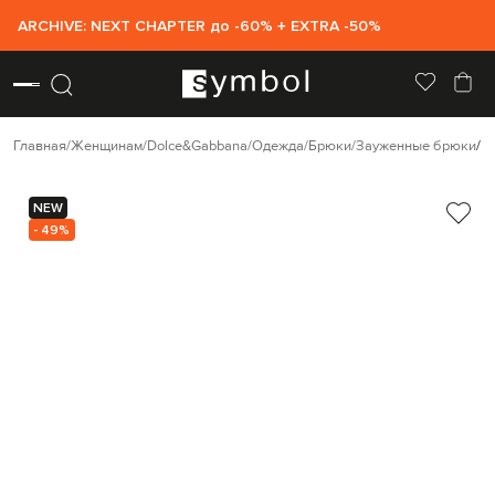
ARCHIVE: NEXT CHAPTER до -60% + EXTRA -50%
Главная
Женщинам
Dolce&Gabbana
Одежда
Брюки
Зауженные брюки
D
NEW
- 49%