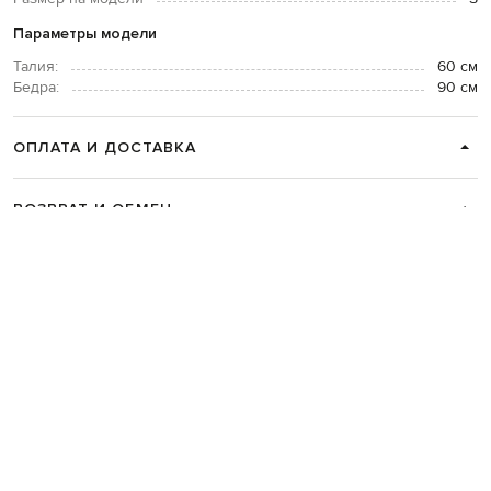
Параметры модели
Талия:
60 см
Бедра:
90 см
ОПЛАТА И ДОСТАВКА
ВОЗВРАТ И ОБМЕН
СВЯЗАТЬСЯ С НАМИ
Telegram
+38 044 365 94 94
График работы колцентра:
Пн-Пт с 9 до 21, Сб с 10 до 19, Вс с 10
до 18
Код товара:
319583