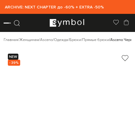
ARCHIVE: NEXT CHAPTER до -60% + EXTRA -50%
Главная
Женщинам
Asceno
Одежда
Брюки
Прямые брюки
Asceno Черны
NEW
- 39%