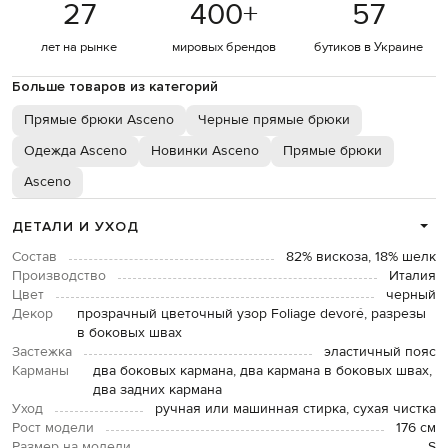
27
400
+
57
лет на рынке
мировых брендов
бутиков в Украине
Больше товаров из категорий
Прямые брюки Asceno
Черные прямые брюки
Одежда Asceno
Новинки Asceno
Прямые брюки
Asceno
ДЕТАЛИ И УХОД
Состав
82% вискоза, 18% шелк
Производство
Италия
Цвет
черный
Декор
прозрачный цветочный узор Foliage devoré, разрезы
в боковых швах
Застежка
эластичный пояс
Карманы
два боковых кармана, два кармана в боковых швах,
два задних кармана
Уход
ручная или машинная стирка, сухая чистка
Рост модели
176 см
Размер на модели
S