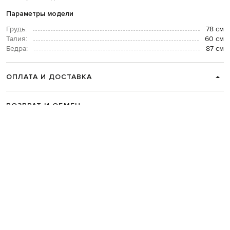
Параметры модели
Грудь:
78 см
Талия:
60 см
Бедра:
87 см
ОПЛАТА И ДОСТАВКА
ВОЗВРАТ И ОБМЕН
СВЯЗАТЬСЯ С НАМИ
Telegram
+38 044 365 94 94
График работы колцентра:
Пн-Пт с 9 до 21, Сб с 10 до 19, Вс с 10
до 18
Код товара:
322258