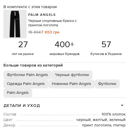
В комплекте с этим товаром
PALM ANGELS
Черные спортивные брюки с
принтом логотипа
15 304
7 653 грн
27
400
+
57
лет на рынке
мировых брендов
бутиков в Украине
Больше товаров из категорий
Футболки Palm Angels
Черные футболки
Одежда Palm Angels
Новинки Palm Angels
Футболки
Palm Angels
ДЕТАЛИ И УХОД
Состав
100% хлопок
Цвет
черный, желтый, зеленый
Декор
принт логотипа, глитер