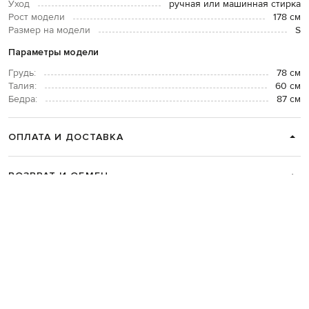
Уход
ручная или машинная стирка
Рост модели
178 см
Размер на модели
S
Параметры модели
Грудь:
78 см
Талия:
60 см
Бедра:
87 см
ОПЛАТА И ДОСТАВКА
ВОЗВРАТ И ОБМЕН
СВЯЗАТЬСЯ С НАМИ
Telegram
+38 044 365 94 94
График работы колцентра:
Пн-Пт с 9 до 21, Сб с 10 до 19, Вс с 10
до 18