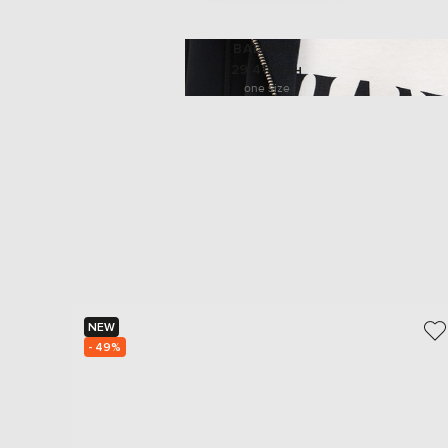
BALMAIN
29 418 грн
one size
NEW
- 49%