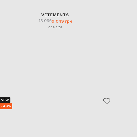
VETEMENTS
18 096
9 049 грн
one size
NEW
NEW
- 49%
- 49%