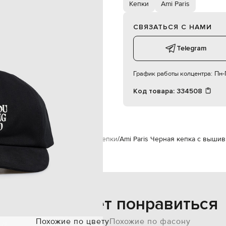
регулируемый ремешок
Кепки
Ami Paris
17х6,5 см
специализированная чистка
СВЯЗАТЬСЯ С НАМИ
Telegram
График работы колцентра:
Пн-П
Код товара:
334508
Аксессуары
Головные уборы
Кепки
Ami Paris Черная кепка с выши
Также может понравиться
Похожие по цвету
Похожие по фасону