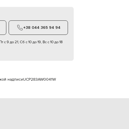
Italy
€
EUR
Latvia
€
+38 044 365 94 94
EUR
Lithuania
€
т с 9 до 21, Сб с 10 до 19, Вс с 10 до 18
EUR
Luxembourg
€
EUR
Netherlands
€
вкой надписи
UCP283AW0041W
PLN
Poland
zł
EUR
Portugal
€
EUR
Romania
€