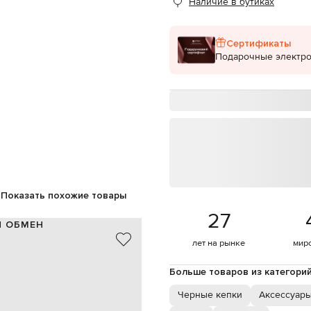
Наличие в бутиках
Сертификаты
Подарочные электр
Показать похожие товары
27
И ОБМЕН
лет на рынке
мир
100% хлопок
100% хлопок
Больше товаров из категори
черный, белый
, вышивка эмблемы Ami De
Черные кепки
Аксессуары