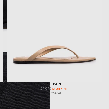
AMI PARIS
24 042
12 047 грн
36
39
40
41