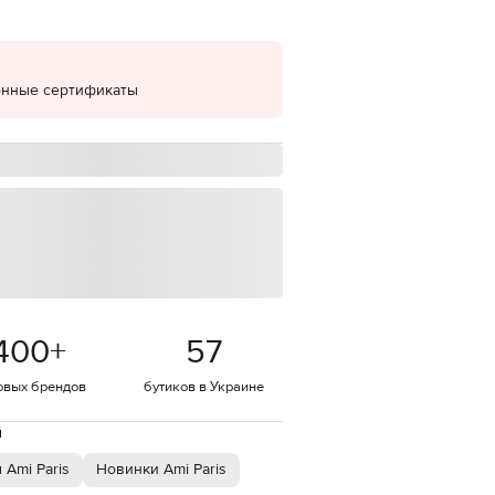
EUR
Denmark
€
онные сертификаты
EUR
Estonia
€
EUR
Finland
€
EUR
France
€
EUR
Germany
€
400
+
57
EUR
Greece
€
овых брендов
бутиков в Украине
EUR
й
Hungary
€
 Ami Paris
Новинки Ami Paris
EUR