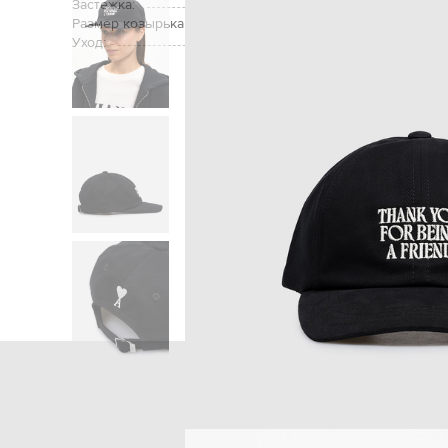
Застежка:
Размер козырька:
Уход:
Главная
Женщинам
Ami Paris