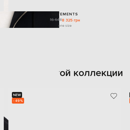
VETEMENTS
16 648
8 325 грн
one size
Также из этой коллекции
NEW
- 49%