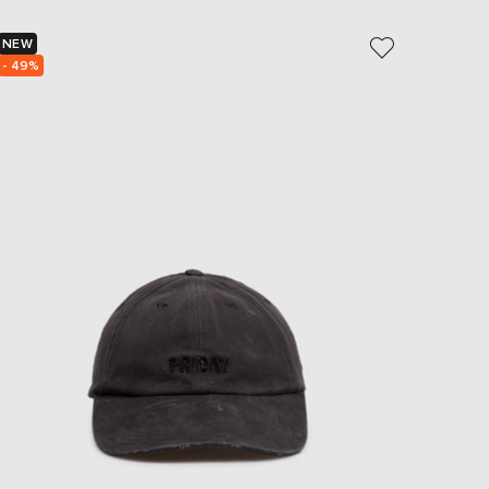
EUR
Slovakia
NEW
€
- 49%
EUR
Slovenia
€
EUR
Spain
€
EUR
Sweden
€
UAH
Ukraine
₴
EUR
Other
€