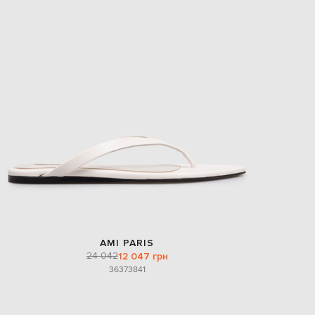
AMI PARIS
24 042
12 047 грн
36
37
38
41