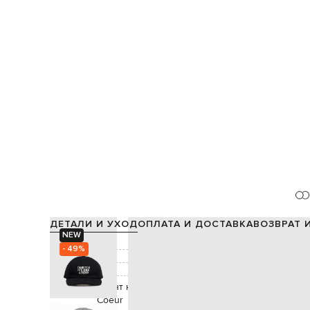
ДЕТАЛИ И УХОД
ОПЛАТА И ДОСТАВКА
ВОЗВРАТ 
NEW
Состав:
- 49%
Подкладка:
Цвет:
Декор:
принт надписи "Thank You For Being A Friend"
Coeur