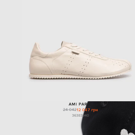
AMI PARIS
24 042
12 047 грн
36
38
39
40