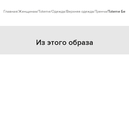
Главная
Женщинам
Toteme
Одежда
Верхняя одежда
Тренчи
Toteme Беж
Из этого образа
NEW
- 30%