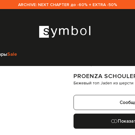
ARCHIVE: NEXT CHAPTER до -60% + EXTRA -50%
ULER
Одежда
Топы
PROENZA SCHOULER Бежевый топ Jaden из шерс
ары
Sale
Код товара:
280963
PROENZA SCHOULE
Бежевый топ Jaden из шерсти 
Сообщ
Показа