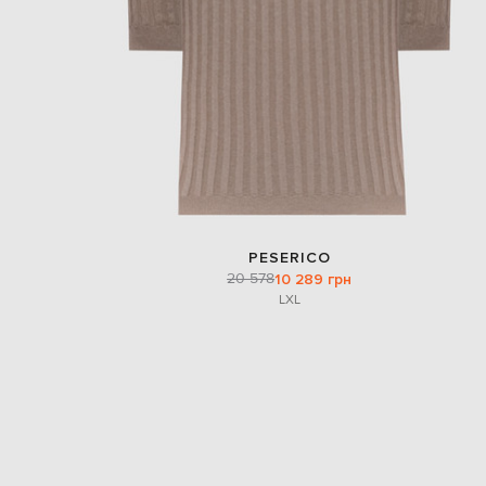
PESERICO
20 578
10 289 грн
L
XL