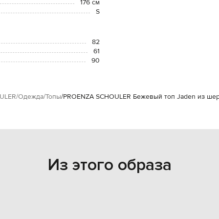
176 см
S
82
61
90
ULER
Одежда
Топы
PROENZA SCHOULER Бежевый топ Jaden из шерс
Из этого образа