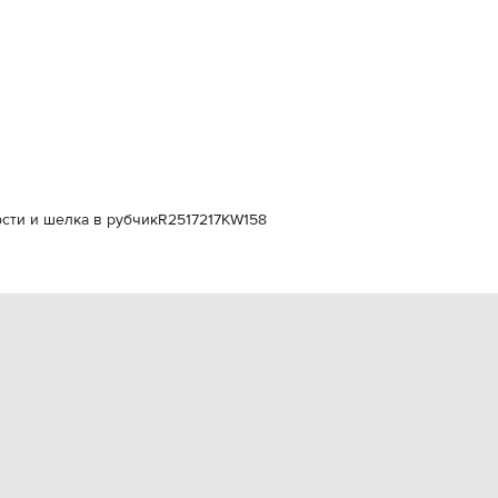
Italy
€
EUR
Latvia
€
EUR
Lithuania
€
EUR
Luxembourg
€
ти и шелка в рубчик
R2517217KW158
EUR
Netherlands
€
PLN
Poland
zł
EUR
Portugal
€
EUR
Romania
€