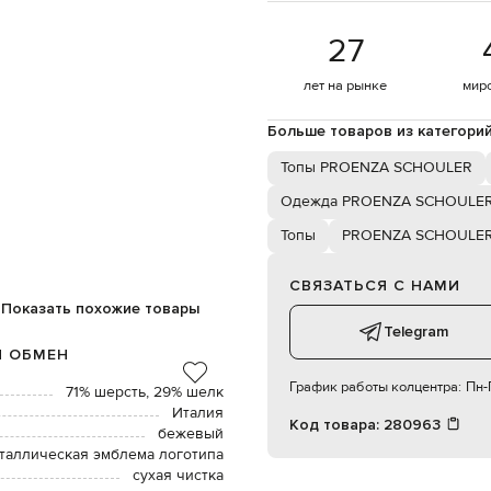
27
лет на рынке
мир
Больше товаров из категори
Топы PROENZA SCHOULER
Одежда PROENZA SCHOULE
Топы
PROENZA SCHOULE
СВЯЗАТЬСЯ С НАМИ
Показать похожие товары
Telegram
И ОБМЕН
График работы колцентра:
Пн-П
71% шерсть, 29% шелк
Италия
Код товара:
280963
бежевый
таллическая эмблема логотипа
сухая чистка