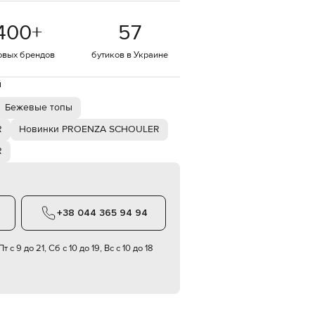
EUR
400
+
57
Denmark
€
овых брендов
бутиков в Украине
EUR
Estonia
€
й
EUR
Бежевые топы
Finland
€
R
Новинки PROENZA SCHOULER
EUR
R
France
€
EUR
Germany
€
+38 044 365 94 94
EUR
Greece
€
т с 9 до 21, Сб с 10 до 19, Вс с 10 до 18
EUR
Hungary
€
EUR