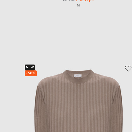
M
NEW
- 50%