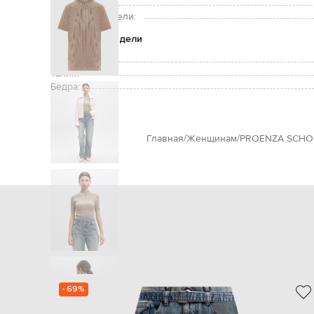
Рост модели:
Размер на модели:
Параметры модели
Грудь:
Талия:
Бедра:
Главная
Женщинам
PROENZA SCHO
- 69%