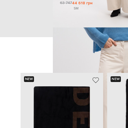
63 747
44 618 грн
S
M
NEW
NEW