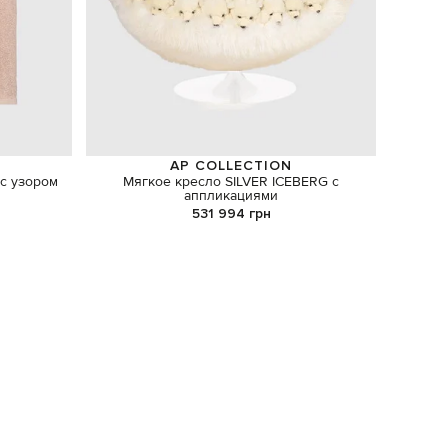
AP COLLECTION
с узором
Мягкое кресло SILVER ICEBERG с
Набор м
аппликациями
531 994 грн