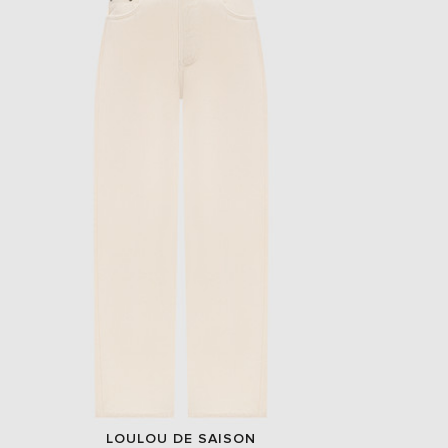
- 49%
EUR
Slovakia
€
EUR
Slovenia
€
EUR
Spain
€
EUR
Sweden
€
UAH
Ukraine
₴
EUR
Other
€
LOULOU DE SAISON