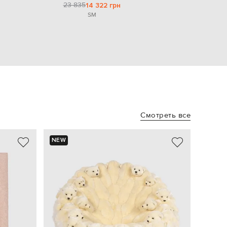
23 835
14 322 грн
S
M
Смотреть все
NEW
- 21%