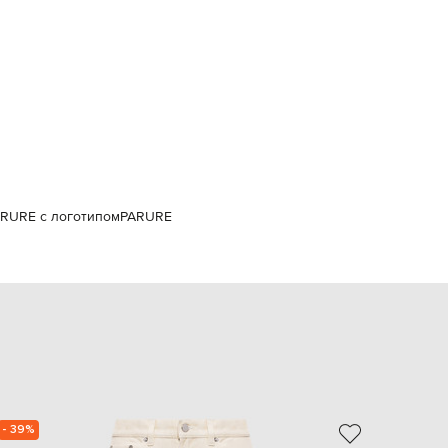
Italy
€
EUR
Latvia
€
EUR
Lithuania
€
EUR
Luxembourg
€
RURE с логотипом
PARURE
EUR
Netherlands
€
PLN
Poland
zł
EUR
Portugal
€
EUR
Romania
- 39%
NEW
€