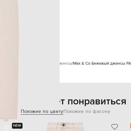
ручная или машинная стирка
178 см
38
78
60
87
 Co
Одежда
Джинсы
Прямые джинсы
Max & Co Бежевый джинсы PA
Также может понравиться
Похожие по цвету
Похожие по фасону
NEW