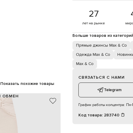
27
лет на рынке
мир
Больше товаров из категори
Прямые джинсы Max & Co
Одежда Max & Co
Новинки
Max & Co
СВЯЗАТЬСЯ С НАМИ
Показать похожие товары
Telegram
И ОБМЕН
График работы колцентра:
Пн-П
100% хлопок
бежевый
Код товара:
283740
фактурный логотип, хлястик
пуговица, молния
 два задних накладных кармана