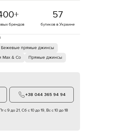
EUR
400
+
57
Denmark
€
овых брендов
бутиков в Украине
EUR
Estonia
€
й
EUR
Бежевые прямые джинсы
Finland
€
 Max & Co
Прямые джинсы
EUR
France
€
EUR
Germany
€
+38 044 365 94 94
EUR
Greece
€
т с 9 до 21, Сб с 10 до 19, Вс с 10 до 18
EUR
Hungary
€
EUR