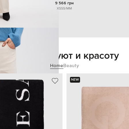
9 566 грн
XS
S
S/M
M
Добавьте уют и красоту
Home
Beauty
NEW