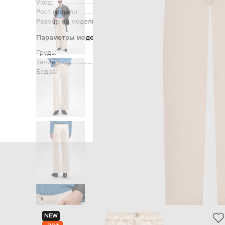
Уход:
Рост модели:
Размер на модели:
Параметры модели
Грудь:
Талия:
Бедра:
Главная
Женщинам
Max &
NEW