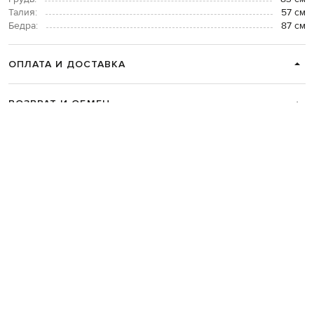
Талия:
57 см
Бедра:
87 см
ОПЛАТА И ДОСТАВКА
ВОЗВРАТ И ОБМЕН
СВЯЗАТЬСЯ С НАМИ
Telegram
+38 044 365 94 94
График работы колцентра:
Пн-Пт с 9 до 21, Сб с 10 до 19, Вс с 10
до 18
Код товара:
331134