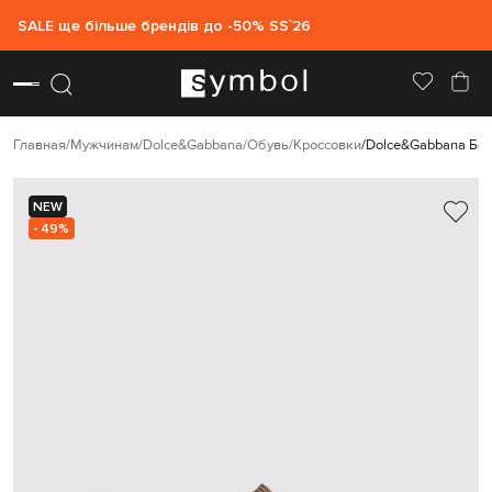
SALE ще більше брендів до -50% SS`26
Главная
Мужчинам
Dolce&Gabbana
Обувь
Кроссовки
Dolce&Gabbana Бе
NEW
- 49%