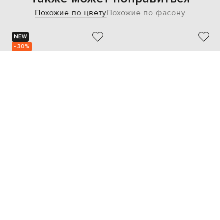
Похожие по цвету
Похожие по фасону
NEW
- 30%
OFF-WHITE
OFF-WHITE
37 018
25 903 грн
34 795 грн
41
42
43
44
45
42
43
45