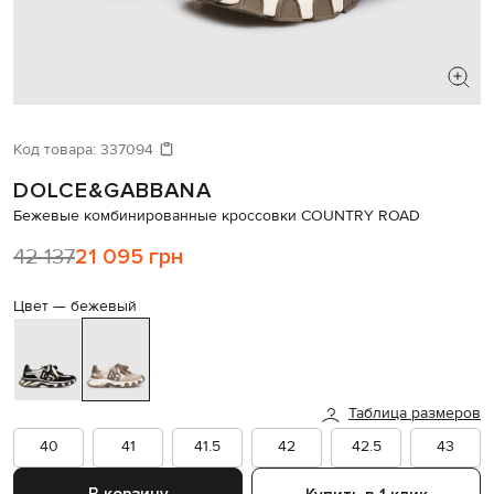
ИЩЕТЕ НОВЫЙ ОБРАЗ?
Давайте подберем что-то еще
Код товара:
337094
DOLCE&GABBANA
Похожие товары
Бежевые комбинированные кроссовки COUNTRY ROAD
42 137
21 095 грн
Цвет —
бежевый
Таблица размеров
40
41
41.5
42
42.5
43