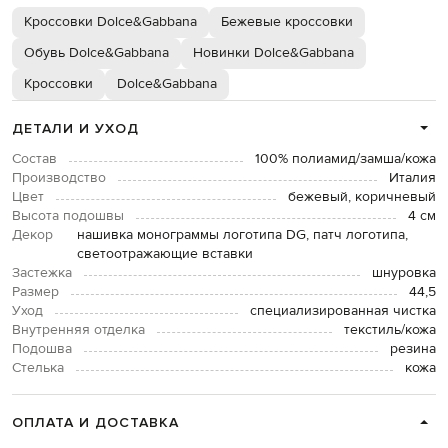
Кроссовки Dolce&Gabbana
Бежевые кроссовки
Обувь Dolce&Gabbana
Новинки Dolce&Gabbana
Кроссовки
Dolce&Gabbana
ДЕТАЛИ И УХОД
Состав
100% полиамид/замша/кожа
Производство
Италия
Цвет
бежевый, коричневый
Высота подошвы
4 см
Декор
нашивка монограммы логотипа DG, патч логотипа,
светоотражающие вставки
Застежка
шнуровка
Размер
44,5
Уход
специализированная чистка
Внутренняя отделка
текстиль/кожа
Подошва
резина
Стелька
кожа
ОПЛАТА И ДОСТАВКА