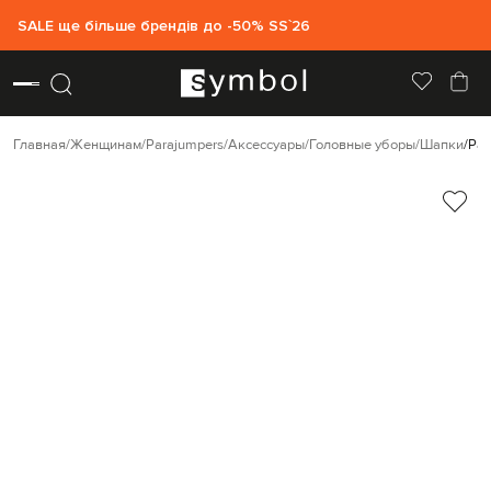
SALE ще більше брендів до -50% SS`26
Главная
Женщинам
Parajumpers
Аксессуары
Головные уборы
Шапки
Par