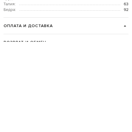
Талия:
63
Бедра:
92
ОПЛАТА И ДОСТАВКА
ВОЗВРАТ И ОБМЕН
СВЯЗАТЬСЯ С НАМИ
Telegram
+38 044 365 94 94
График работы колцентра:
Пн-Пт с 9 до 21, Сб с 10 до 19, Вс с 10
до 18
Код товара:
333879