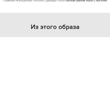
Главная
Женщинам
Twinset
Одежда
Поло
Twinset Белое поло с логотипо
Из этого образа
NEW
- 49%
TWINSET
12 512
6 257 грн