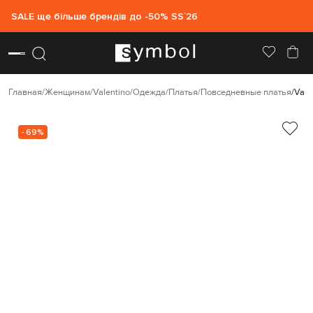
SALE ще більше брендів до -50% SS`26
Главная
Женщинам
Valentino
Одежда
Платья
Повседневные платья
Vale
- 69%