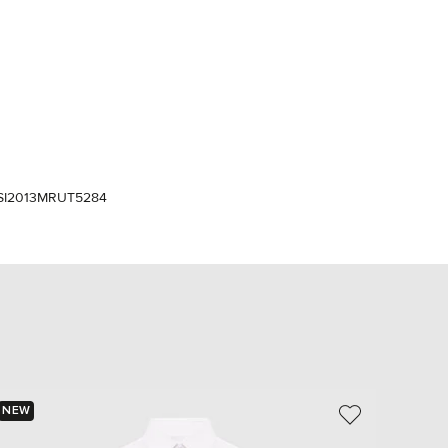
Italy
€
EUR
Latvia
€
EUR
Lithuania
€
EUR
Luxembourg
€
I2013MRUT5284
EUR
Netherlands
€
PLN
Poland
zł
EUR
Portugal
€
EUR
NEW
NEW
Romania
€