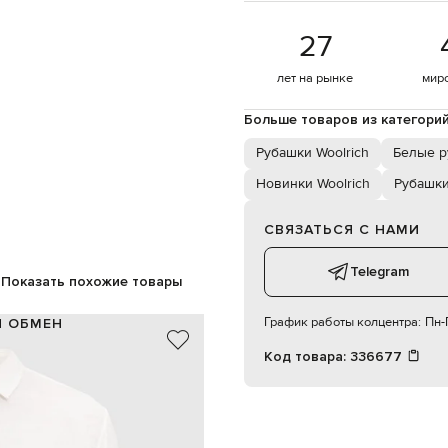
27
лет на рынке
мир
Больше товаров из категори
Рубашки Woolrich
Белые р
Новинки Woolrich
Рубашк
СВЯЗАТЬСЯ С НАМИ
Telegram
Показать похожие товары
График работы колцентра:
Пн-П
И ОБМЕН
Код товара:
336677
100% лен
белый
игурный низ, бантовая складка
пуговицы
ручная или машинная стирка