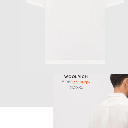
WOOLRICH
5 068
2 534 грн
XL
XXXL