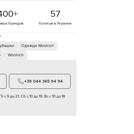
EUR
400
+
57
Denmark
€
овых брендов
бутиков в Украине
EUR
Estonia
€
й
EUR
убашки
Одежда Woolrich
Finland
€
и
Woolrich
EUR
France
€
EUR
+38 044 365 94 94
Germany
€
т с 9 до 21, Сб с 10 до 19, Вс с 10 до 18
EUR
Greece
€
EUR
Hungary
€
EUR