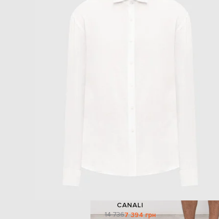
CANALI
14 736
7 394 грн