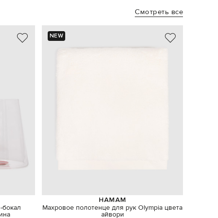
Смотреть все
NEW
NEW
- 49%
HAMAM
-бокал
Махровое полотенце для рук Olympia цвета
Черная
вина
айвори