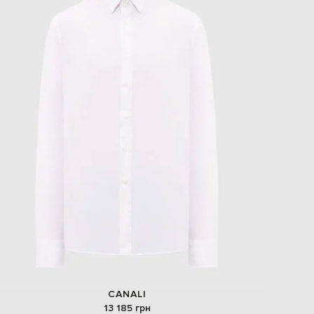
EUR
Slovakia
€
EUR
Slovenia
€
EUR
Spain
€
EUR
Sweden
€
UAH
Ukraine
₴
EUR
Other
€
CANALI
13 185 грн