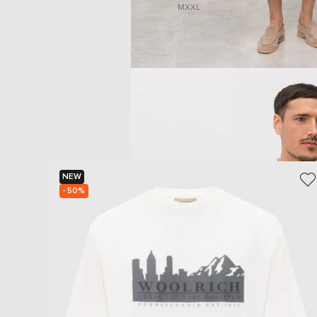
M
XXL
NEW
- 50%