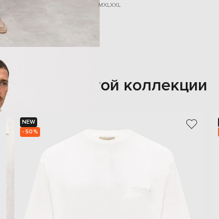
M
XL
XXL
Также из этой коллекции
NEW
- 50%