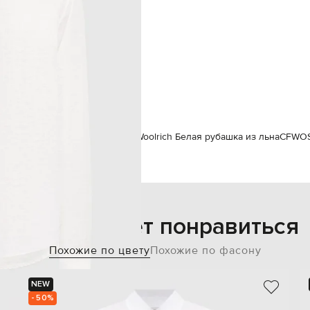
187 см
L
102 см
86 см
94 см
нам
Woolrich
Одежда
Рубашки
Woolrich Белая рубашка из льна
CFWOS
Также может понравиться
Похожие по цвету
Похожие по фасону
NEW
- 50%