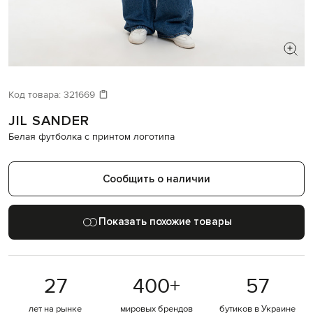
ИЩЕТЕ НОВЫЙ ОБРАЗ?
Давайте подберем что-то еще
Код товара:
321669
JIL SANDER
Похожие товары
Белая футболка с принтом логотипа
Сообщить о наличии
Показать похожие товары
27
400
+
57
лет на рынке
мировых брендов
бутиков в Украине