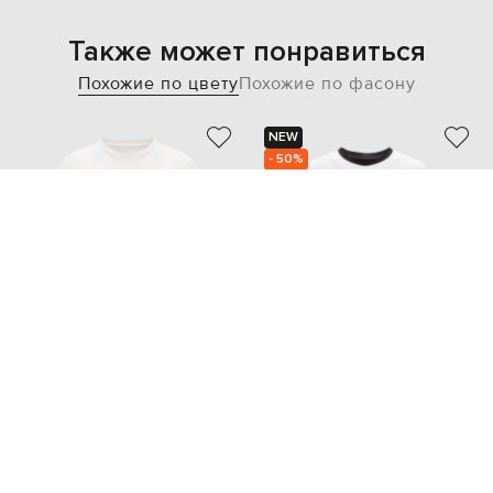
Также может понравиться
Похожие по цвету
Похожие по фасону
NEW
- 50%
JIL SANDER
JUUN.J
15 718
17 321 грн
7 859 грн
XS
S
XXS
XS