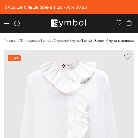
SALE ще більше брендів до -50% SS`26
Главная
Женщинам
Lanvin
Одежда
Блузы
Lanvin Белая блуза с рюшами
- 59%