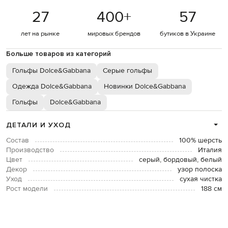
27
400
+
57
лет на рынке
мировых брендов
бутиков в Украине
Больше товаров из категорий
Гольфы Dolce&Gabbana
Серые гольфы
Одежда Dolce&Gabbana
Новинки Dolce&Gabbana
Гольфы
Dolce&Gabbana
ДЕТАЛИ И УХОД
Состав
100% шерсть
Производство
Италия
Цвет
серый, бордовый, белый
Декор
узор полоска
Уход
сухая чистка
Рост модели
188 см
Размер на модели
50
ОПЛАТА И ДОСТАВКА