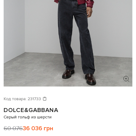
ИЩЕТЕ НОВЫЙ ОБРАЗ?
Давайте подберем что-то еще
Код товара:
231733
DOLCE&GABBANA
Похожие товары
Серый гольф из шерсти
60 076
36 036 грн