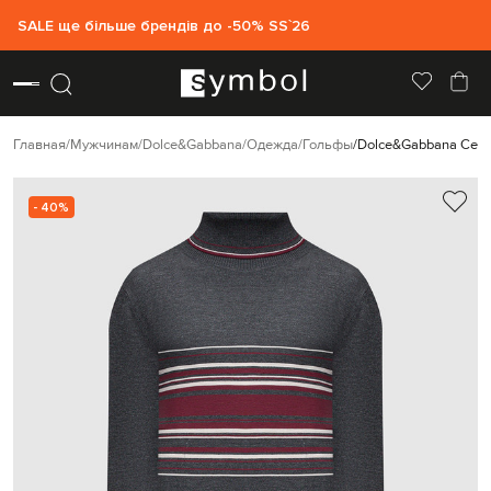
SALE ще більше брендів до -50% SS`26
Главная
Мужчинам
Dolce&Gabbana
Одежда
Гольфы
Dolce&Gabbana Серы
- 40%