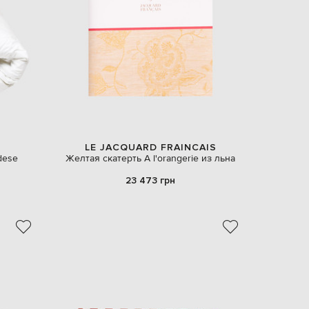
EUR
Denmark
€
EUR
Estonia
€
EUR
Finland
€
EUR
France
€
LE JACQUARD FRAINCAIS
dese
Желтая скатерть À l'orangerie из льна
EUR
Germany
€
23 473 грн
EUR
Greece
€
EUR
Hungary
€
EUR
Italy
€