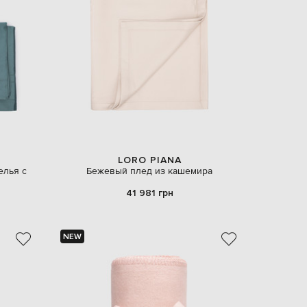
Slovakia
€
EUR
Slovenia
€
EUR
Spain
€
EUR
Sweden
€
UAH
LORO PIANA
Ukraine
₴
елья с
Бежевый плед из кашемира
41 981 грн
EUR
Other
€
NEW