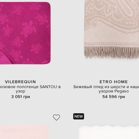
VILEBREQUIN
ETRO HOME
розовое полотенце SANTOU в
Бежевый плед из шерсти и каш
узор
узором Pegaso
3 051 грн
54 596 грн
NEW