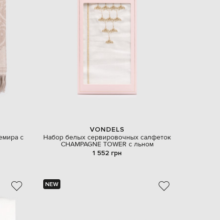
VONDELS
емира с
Набор белых сервировочных салфеток
CHAMPAGNE TOWER с льном
1 552 грн
NEW