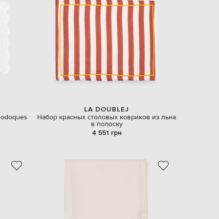
EUR
Latvia
€
EUR
Lithuania
€
EUR
Luxembourg
€
EUR
Netherlands
LA DOUBLEJ
€
Bodoques
Набор красных столовых ковриков из льна
в полоску
PLN
4 551 грн
Poland
zł
EUR
Portugal
€
EUR
Romania
€
EUR