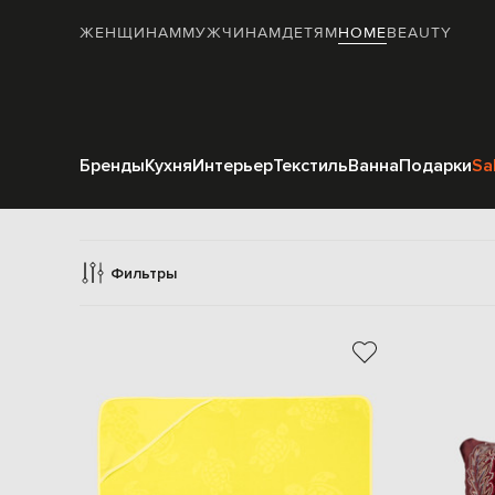
ЖЕНЩИНАМ
МУЖЧИНАМ
ДЕТЯМ
HOME
BEAUTY
Бренды
Кухня
Интерьер
Текстиль
Ванна
Подарки
Sa
Фильтры