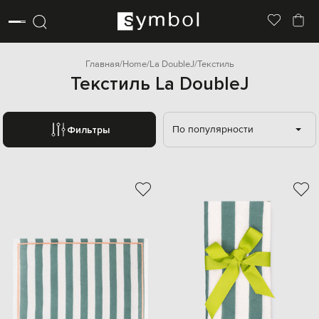
Главная
Home
La DoubleJ
Текстиль
Текстиль La DoubleJ
По популярности
Фильтры