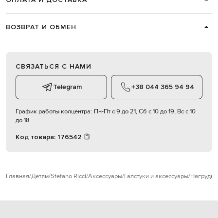
ВОЗВРАТ И ОБМЕН
СВЯЗАТЬСЯ С НАМИ
Telegram
+38 044 365 94 94
График работы колцентра:
Пн-Пт с 9 до 21, Сб с 10 до 19, Вс с 10
до 18
Код товара:
176542
Главная
Детям
Stefano Ricci
Аксессуары
Галстуки и аксессуары
Нагрудны