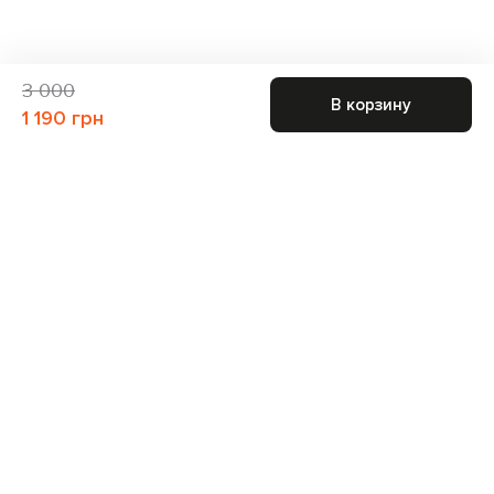
3 000
В корзину
1 190 грн
Присоединяйтесь к нам и получите доступ к
закрытым распродажам
Для неё
Для него
Подписаться