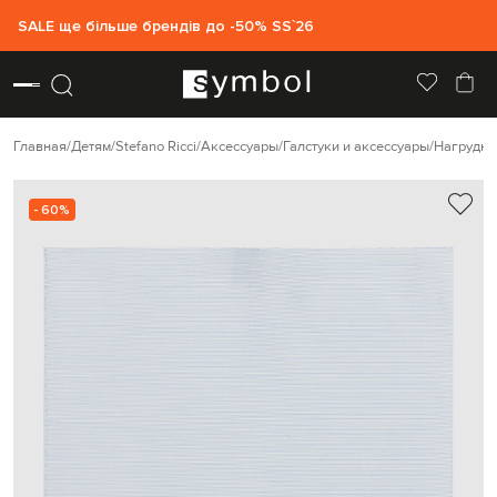
SALE ще більше брендів до -50% SS`26
Главная
Детям
Stefano Ricci
Аксессуары
Галстуки и аксессуары
Нагрудны
- 60%