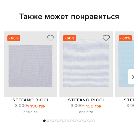
Также может понравиться
- 60%
- 60%
- 60%
STEFANO RICCI
STEFANO RICCI
STEFA
3 000
3 000
3 00
1 190 грн
1 190 грн
one size
one size
o