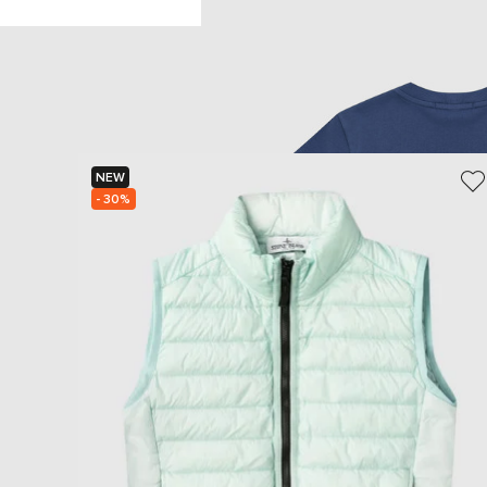
NEW
- 30%