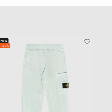
EUR
Slovakia
€
EUR
Slovenia
€
EUR
Spain
€
NEW
NEW
- 29%
- 29%
EUR
Sweden
€
UAH
Ukraine
₴
EUR
Other
€