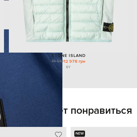
STONE ISLAND
18 510
12 978 грн
6Y
Также может понравиться
NEW