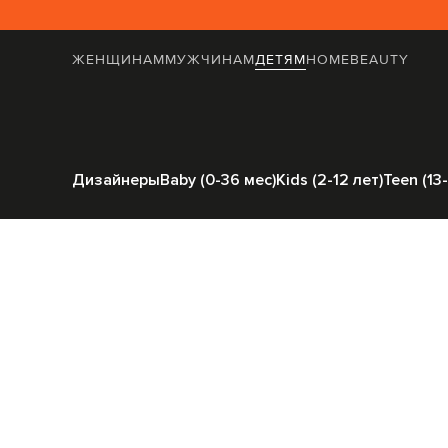
ЖЕНЩИНАМ
МУЖЧИНАМ
ДЕТЯМ
HOME
BEAUTY
Главная
Детям
Stone Island
Одежд
Дизайнеры
Baby (0-36 мес)
Kids (2-12 лет)
Teen (13-