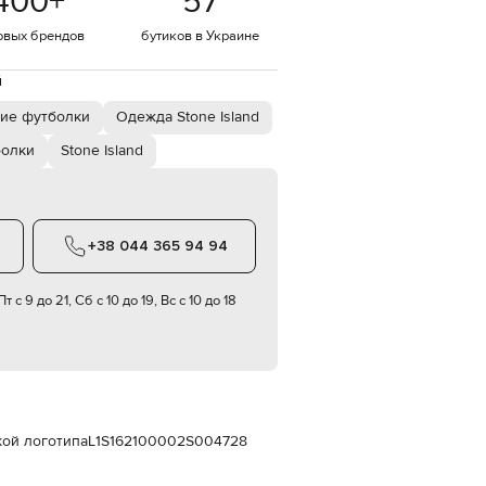
400
+
57
Italy
€
овых брендов
бутиков в Украине
EUR
Latvia
й
€
ие футболки
Одежда Stone Island
EUR
Lithuania
€
болки
Stone Island
EUR
Luxembourg
€
+38 044 365 94 94
EUR
Netherlands
€
т с 9 до 21, Сб с 10 до 19, Вс с 10 до 18
PLN
Poland
zł
EUR
Portugal
€
кой логотипа
L1S162100002S004728
EUR
Romania
€