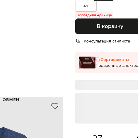
4Y
Последняя единица
В корзину
Консультация стилиста
Сертификаты
Подарочные электр
И ОБМЕН
100% хлопок
синий
нашивка логотипа
8
ручная или машинная стирка