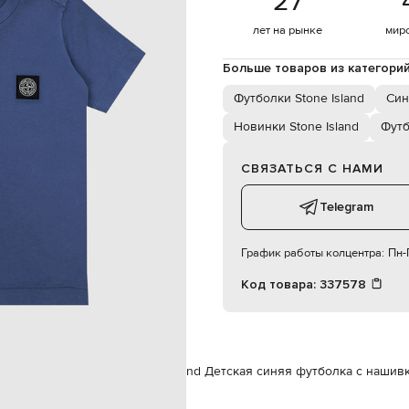
27
мальчик
лет на рынке
мир
Больше товаров из категори
Футболки Stone Island
Син
Новинки Stone Island
Фут
СВЯЗАТЬСЯ С НАМИ
Telegram
График работы колцентра:
Пн-П
Код товара:
337578
а
Футболки
Футболки
Stone Island Детская синяя футболка с нашив