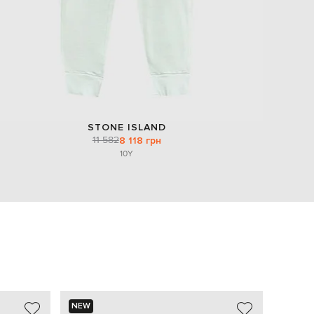
STONE ISLAND
11 582
8 118 грн
10Y
NEW
NEW