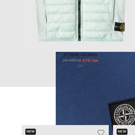
STONE ISLAND
20 680
14 476 грн
10Y
NEW
NEW