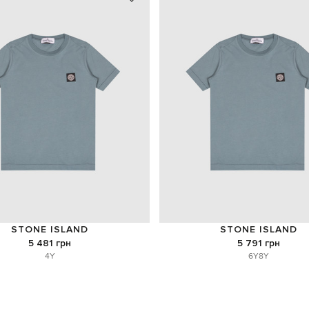
STONE ISLAND
STONE ISLAND
5 481 грн
5 791 грн
4Y
6Y
8Y