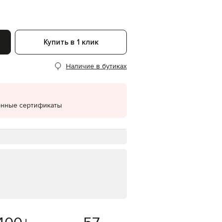
EUR
Denmark
€
Купить в 1 клик
EUR
Estonia
€
Наличие в бутиках
EUR
Finland
€
EUR
онные сертификаты
France
€
EUR
Germany
€
EUR
Greece
€
EUR
Hungary
€
EUR