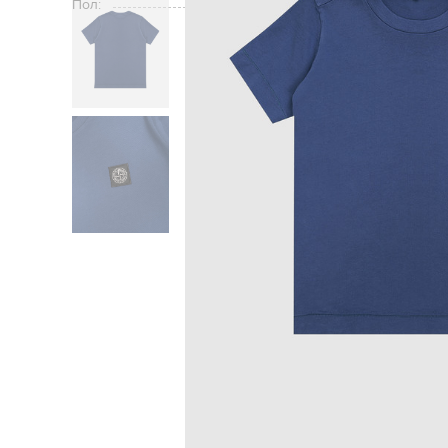
Пол:
Главная
Детям
Stone Island
Одежд