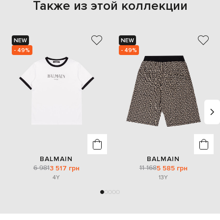
Также из этой коллекции
NEW
NEW
- 49%
- 49%
BALMAIN
BALMAIN
6 981
11 168
3 517 грн
5 585 грн
4Y
13Y