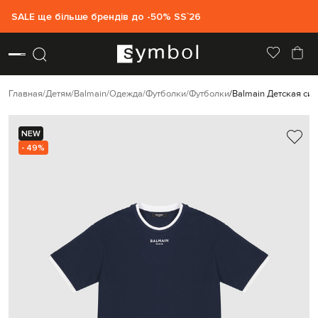
SALE ще більше брендів до -50% SS`26
Главная
Детям
Balmain
Одежда
Футболки
Футболки
Balmain Детская си
NEW
- 49%