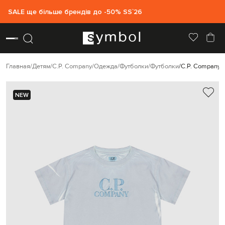
SALE ще більше брендів до -50% SS`26
Главная
Детям
C.P. Company
Одежда
Футболки
Футболки
C.P. Company 
NEW