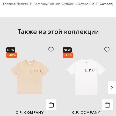
Главная
Детям
C.P. Company
Одежда
Футболки
Футболки
C.P. Company 
Также из этой коллекции
NEW
NEW
- 40%
- 40%
C.P. COMPANY
C.P. COMPANY