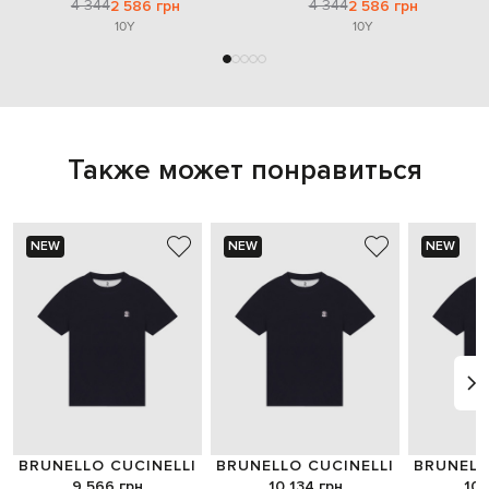
4 344
4 344
2 586 грн
2 586 грн
10Y
10Y
Также может понравиться
NEW
NEW
NEW
BRUNELLO CUCINELLI
BRUNELLO CUCINELLI
BRUNELL
9 566 грн
10 134 грн
10 