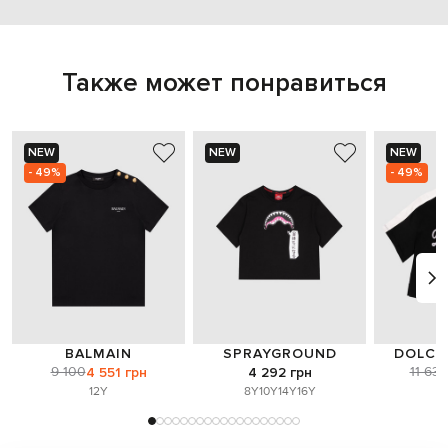
Также может понравиться
NEW
NEW
NEW
- 49%
- 49%
BALMAIN
SPRAYGROUND
DOLCE
9 100
11 634
4 551 грн
4 292 грн
12Y
8Y
10Y
14Y
16Y