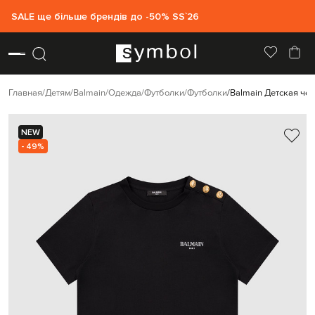
SALE ще більше брендів до -50% SS`26
Главная
Детям
Balmain
Одежда
Футболки
Футболки
Balmain Детская чер
NEW
- 49%