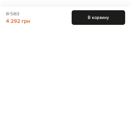
8 583
В корзину
4 292 грн
Присоединяйтесь к нам и получите доступ к
закрытым распродажам
Для неё
Для него
Подписаться