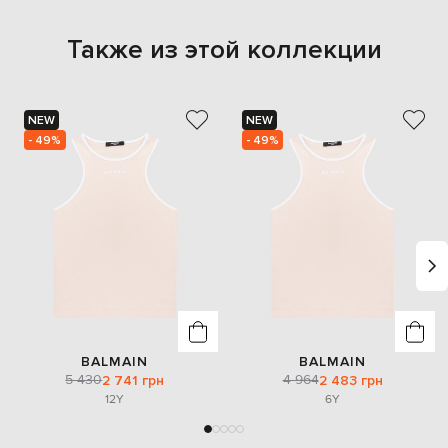
Также из этой коллекции
NEW
NEW
- 49%
- 49%
BALMAIN
BALMAIN
5 430
4 964
2 741 грн
2 483 грн
12Y
6Y