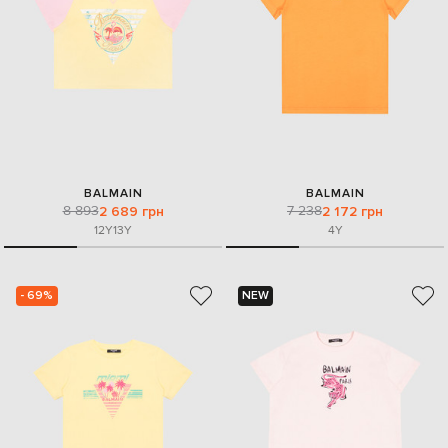
BALMAIN
BALMAIN
8 893
7 238
2 689 грн
2 172 грн
12Y
13Y
4Y
- 69%
NEW