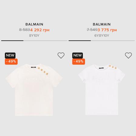
BALMAIN
BALMAIN
8 583
7 549
4 292 грн
3 775 грн
8Y
10Y
6Y
8Y
10Y
NEW
NEW
- 49%
- 49%