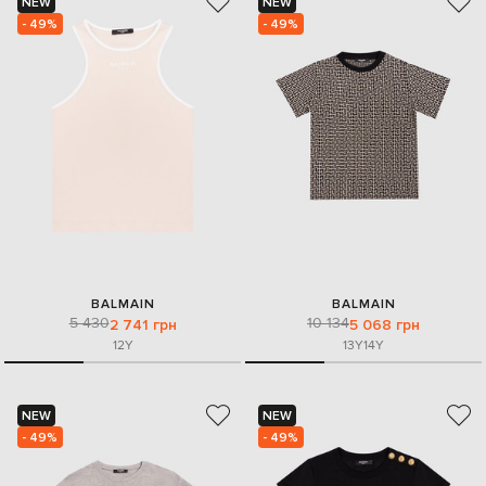
NEW
NEW
- 49%
- 49%
BALMAIN
BALMAIN
5 430
10 134
2 741 грн
5 068 грн
12Y
13Y
14Y
NEW
NEW
- 49%
- 49%