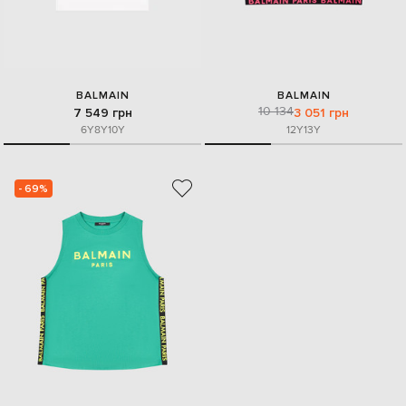
BALMAIN
BALMAIN
10 134
7 549 грн
3 051 грн
6Y
8Y
10Y
12Y
13Y
- 69%