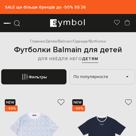
SALE ще більше брендів до -50% SS`26
Главная
Детям
Balmain
Одежда
Футболки
Футболки Balmain для детей
ДЛЯ НЕЁ
ДЛЯ НЕГО
ДЕТЯМ
По популярности
Фильтры
NEW
NEW
- 49%
- 49%