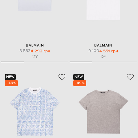
BALMAIN
BALMAIN
8 583
9 100
4 292 грн
4 551 грн
12Y
12Y
NEW
NEW
- 49%
- 49%