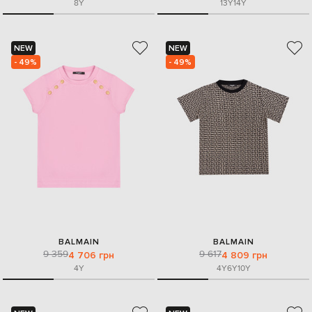
8Y
13Y
14Y
NEW
NEW
- 49%
- 49%
BALMAIN
BALMAIN
9 359
9 617
4 706 грн
4 809 грн
4Y
4Y
6Y
10Y