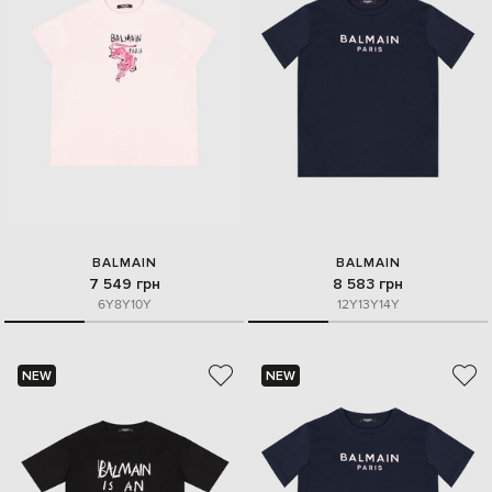
BALMAIN
BALMAIN
7 549 грн
8 583 грн
6Y
8Y
10Y
12Y
13Y
14Y
NEW
NEW