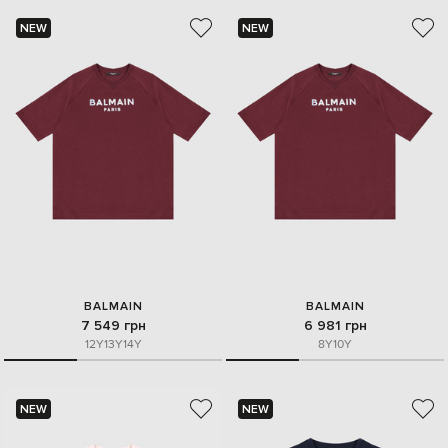
NEW
NEW
BALMAIN
BALMAIN
7 549 грн
6 981 грн
12Y
13Y
14Y
8Y
10Y
NEW
NEW