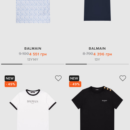
BALMAIN
BALMAIN
9 100
8 790
4 551 грн
4 396 грн
13Y
14Y
13Y
NEW
NEW
- 49%
- 49%