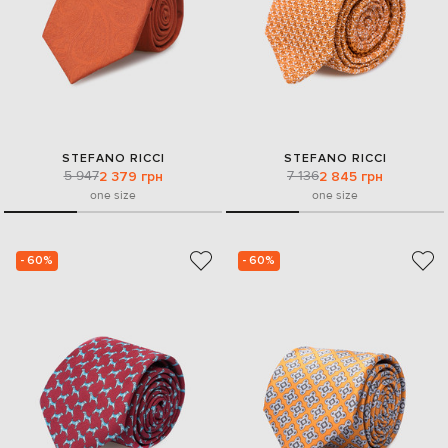
STEFANO RICCI
STEFANO RICCI
5 947
7 136
2 379 грн
2 845 грн
one size
one size
- 60%
- 60%