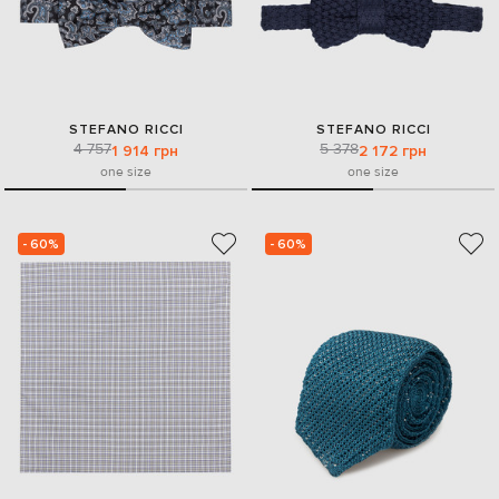
STEFANO RICCI
STEFANO RICCI
4 757
5 378
1 914 грн
2 172 грн
one size
one size
- 60%
- 60%