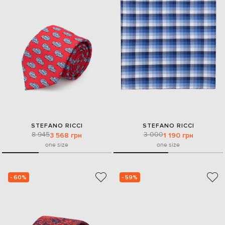
STEFANO RICCI
STEFANO RICCI
8 945
3 000
3 568 грн
1 190 грн
one size
one size
- 60%
- 59%