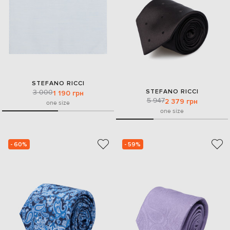
STEFANO RICCI
STEFANO RICCI
3 000
1 190 грн
5 947
2 379 грн
one size
one size
- 60%
- 59%