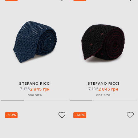
STEFANO RICCI
STEFANO RICCI
7 136
7 136
2 845 грн
2 845 грн
one size
one size
- 59%
- 60%