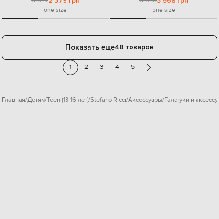
5 947
8 945
2 379 грн
3 568 грн
one size
one size
Показать еще
48 товаров
1
2
3
4
5
Главная
Детям
Teen (13-16 лет)
Stefano Ricci
Аксессуары
Галстуки и аксесс