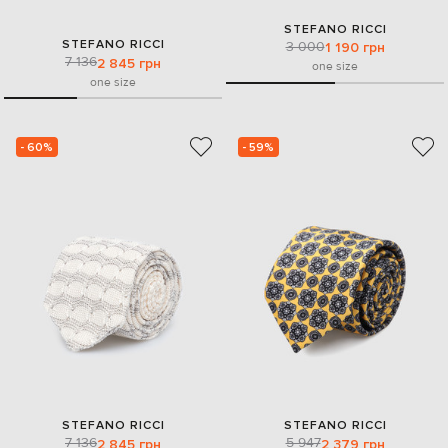
STEFANO RICCI
STEFANO RICCI
3 000
1 190 грн
7 136
2 845 грн
one size
one size
- 60%
- 59%
STEFANO RICCI
STEFANO RICCI
7 136
5 947
2 845 грн
2 379 грн