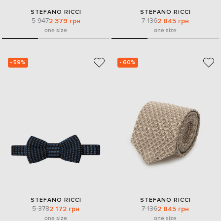
STEFANO RICCI
STEFANO RICCI
5 947
7 136
2 379 грн
2 845 грн
one size
one size
- 59%
- 60%
STEFANO RICCI
STEFANO RICCI
5 378
7 136
2 172 грн
2 845 грн
one size
one size