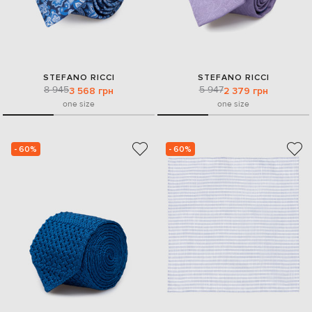
STEFANO RICCI
STEFANO RICCI
8 945
5 947
3 568 грн
2 379 грн
one size
one size
- 60%
- 60%