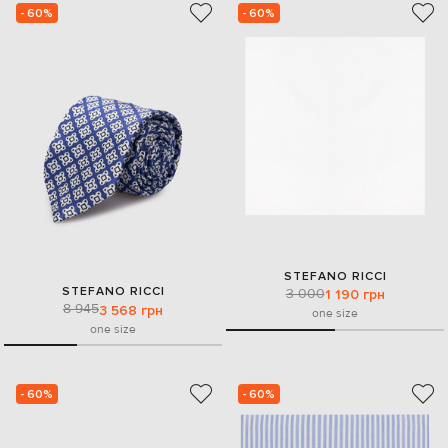
- 60%
- 60%
STEFANO RICCI
STEFANO RICCI
3 000
1 190 грн
8 945
3 568 грн
one size
one size
- 60%
- 60%