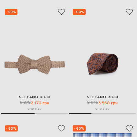
- 59%
- 60%
STEFANO RICCI
STEFANO RICCI
5 378
8 945
2 172 грн
3 568 грн
one size
one size
- 60%
- 60%