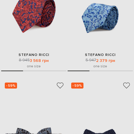
STEFANO RICCI
STEFANO RICCI
8 945
5 947
3 568 грн
2 379 грн
one size
one size
- 59%
- 59%