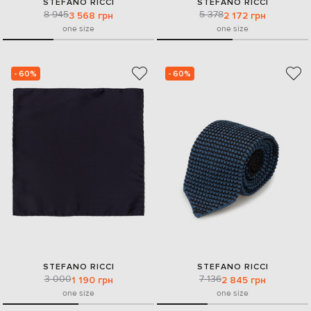
STEFANO RICCI
STEFANO RICCI
8 945
5 378
3 568 грн
2 172 грн
one size
one size
- 60%
- 60%
STEFANO RICCI
STEFANO RICCI
3 000
7 136
1 190 грн
2 845 грн
one size
one size