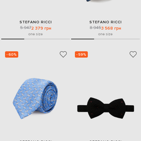
STEFANO RICCI
STEFANO RICCI
5 947
8 945
2 379 грн
3 568 грн
one size
one size
- 60%
- 59%