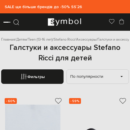
SALE ще більше брендів до -50% SS`26
Главная
Детям
Teen (13-16 лет)
Stefano Ricci
Аксессуары
Галстуки и аксесс
Галстуки и аксессуары Stefano
Ricci для детей
По популярности
Фильтры
- 60%
- 59%