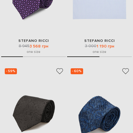
STEFANO RICCI
STEFANO RICCI
8 945
3 000
3 568 грн
1 190 грн
one size
one size
- 59%
- 60%