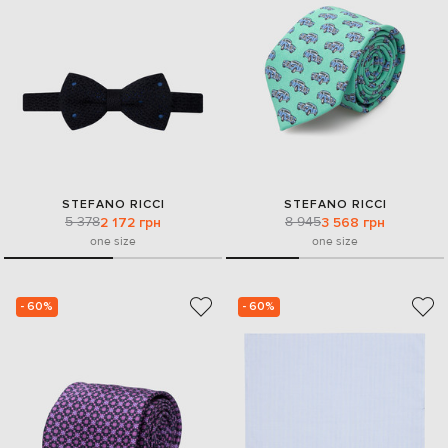
STEFANO RICCI
STEFANO RICCI
5 378
8 945
2 172 грн
3 568 грн
one size
one size
- 60%
- 60%