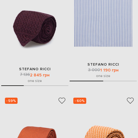
STEFANO RICCI
STEFANO RICCI
3 000
1 190 грн
7 136
2 845 грн
one size
one size
- 59%
- 60%