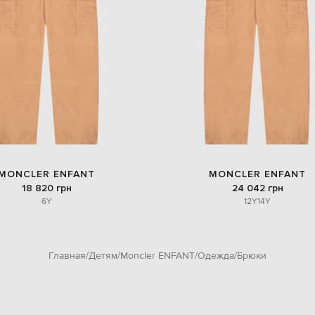
MONCLER ENFANT
MONCLER ENFANT
18 820 грн
24 042 грн
6Y
12Y
14Y
Главная
Детям
Moncler ENFANT
Одежда
Брюки