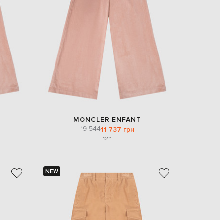
EUR
Denmark
€
EUR
Estonia
€
EUR
Finland
€
EUR
France
€
MONCLER ENFANT
19 544
11 737 грн
EUR
Germany
12Y
€
EUR
Greece
€
NEW
EUR
Hungary
€
EUR