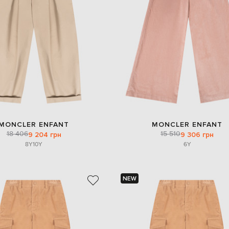
MONCLER ENFANT
MONCLER ENFANT
18 406
15 510
9 204 грн
9 306 грн
8Y
10Y
6Y
NEW