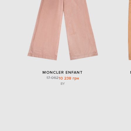
MONCLER ENFANT
17 062
10 238 грн
8Y