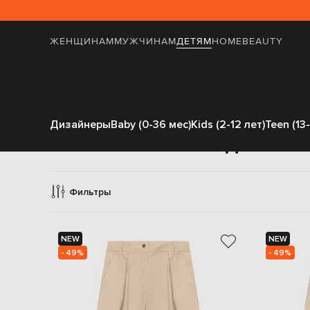
ЖЕНЩИНАМ
МУЖЧИНАМ
ДЕТЯМ
HOME
BEAUTY
Дизайнеры
Baby (0-36 мес)
Kids (2-12 лет)
Teen (13-
Повседневные
Фильтры
NEW
NEW
- 49%
- 49%