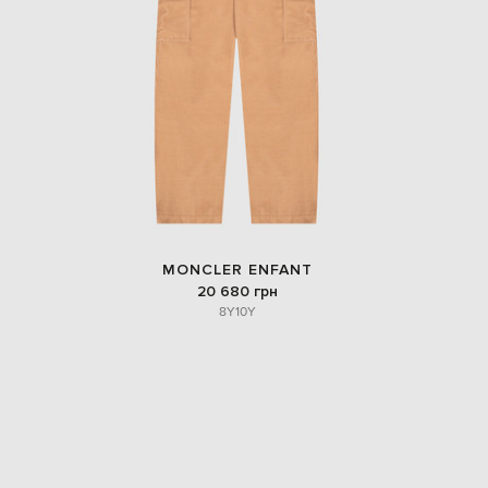
Italy
€
EUR
Latvia
€
EUR
Lithuania
€
EUR
Luxembourg
€
EUR
Netherlands
MONCLER ENFANT
€
20 680 грн
8Y
10Y
PLN
Poland
zł
EUR
Portugal
€
EUR
Romania
€