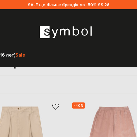
SALE ще більше брендів до -50% SS`26
Главная
Детям
Moncler ENFANT
Одежда
Брюки
16 лет)
Sale
 брюки casual Moncler ENF
- 40%