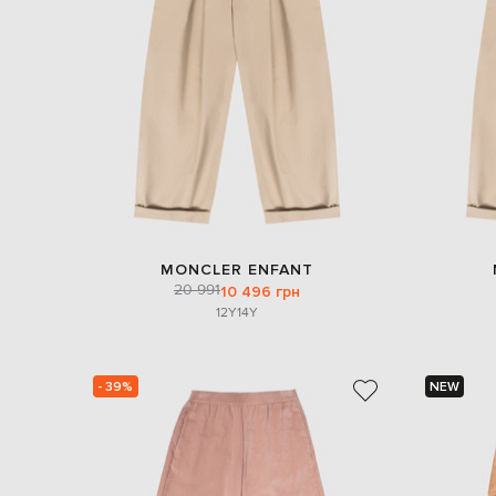
MONCLER ENFANT
20 991
10 496 грн
12Y
14Y
- 39%
NEW