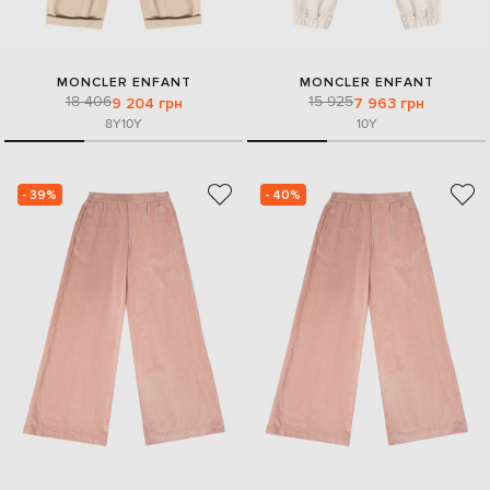
MONCLER ENFANT
MONCLER ENFANT
18 406
15 925
9 204 грн
7 963 грн
8Y
10Y
10Y
- 39%
- 40%