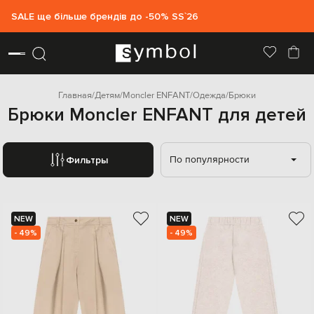
SALE ще більше брендів до -50% SS`26
Главная
Детям
Moncler ENFANT
Одежда
Брюки
Брюки Moncler ENFANT для детей
По популярности
Фильтры
NEW
NEW
- 49%
- 49%