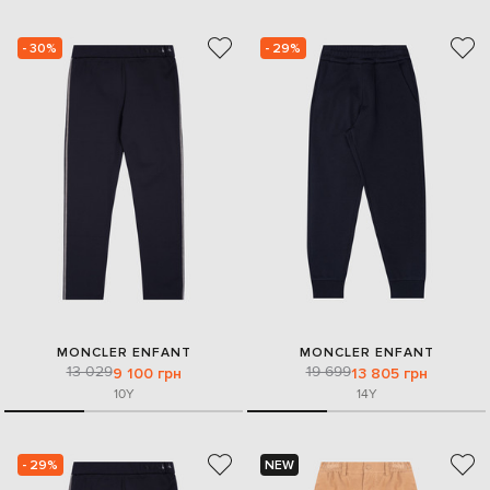
- 30%
- 29%
MONCLER ENFANT
MONCLER ENFANT
13 029
19 699
9 100 грн
13 805 грн
10Y
14Y
- 29%
NEW