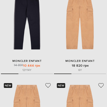
MONCLER ENFANT
MONCLER ENFANT
14 891
10 444 грн
18 820 грн
12Y
14Y
6Y
NEW
NEW