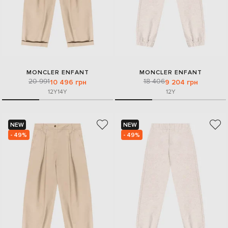
MONCLER ENFANT
MONCLER ENFANT
20 991
18 406
10 496 грн
9 204 грн
12Y
14Y
12Y
NEW
NEW
- 49%
- 49%