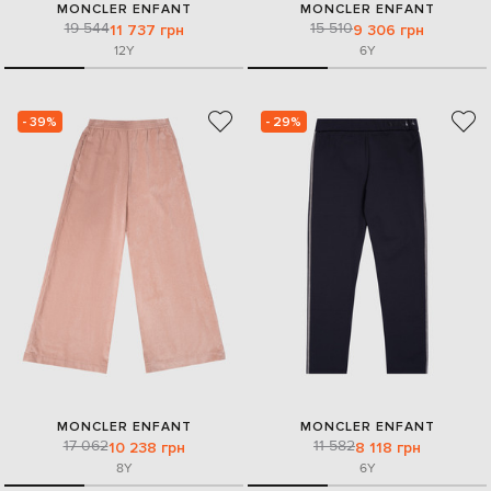
MONCLER ENFANT
MONCLER ENFANT
19 544
15 510
11 737 грн
9 306 грн
12Y
6Y
- 39%
- 29%
MONCLER ENFANT
MONCLER ENFANT
17 062
11 582
10 238 грн
8 118 грн
8Y
6Y