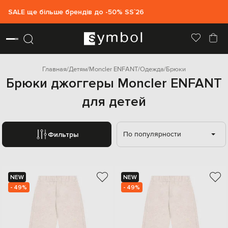
SALE ще більше брендів до -50% SS`26
Главная
Детям
Moncler ENFANT
Одежда
Брюки
Брюки джоггеры Moncler ENFANT
для детей
По популярности
Фильтры
NEW
NEW
- 49%
- 49%