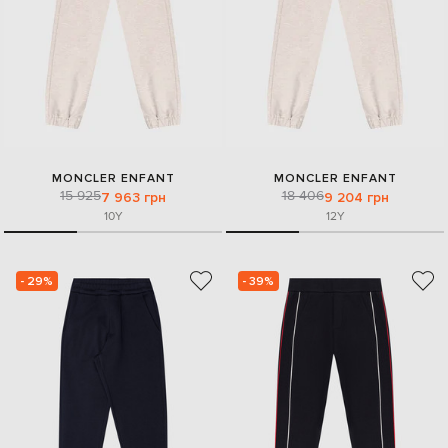
MONCLER ENFANT
MONCLER ENFANT
15 925
18 406
7 963 грн
9 204 грн
10Y
12Y
- 29%
- 39%