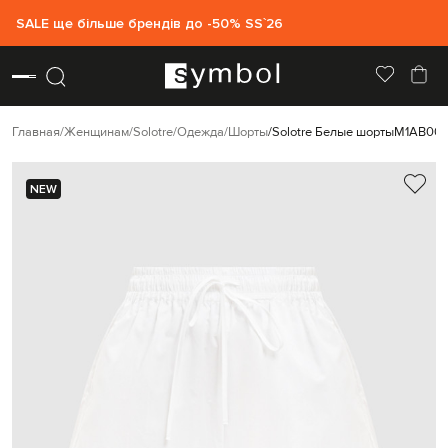
SALE ще більше брендів до -50% SS`26
Главная
Женщинам
Solotre
Одежда
Шорты
Solotre Белые шорты
M1AB00
NEW