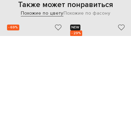
Также может понравиться
Похожие по цвету
Похожие по фасону
- 69%
NEW
- 29%
ENRICO MANDELLI
BRUNELLO CUCINELLI
20 093
55 473
6 044 грн
38 842 грн
XS
S
L