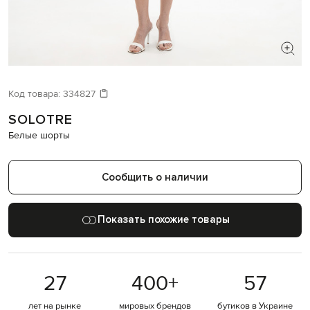
ИЩЕТЕ НОВЫЙ ОБРАЗ?
Давайте подберем что-то еще
Код товара:
334827
SOLOTRE
Похожие товары
Белые шорты
Сообщить о наличии
Показать похожие товары
27
400
+
57
лет на рынке
мировых брендов
бутиков в Украине