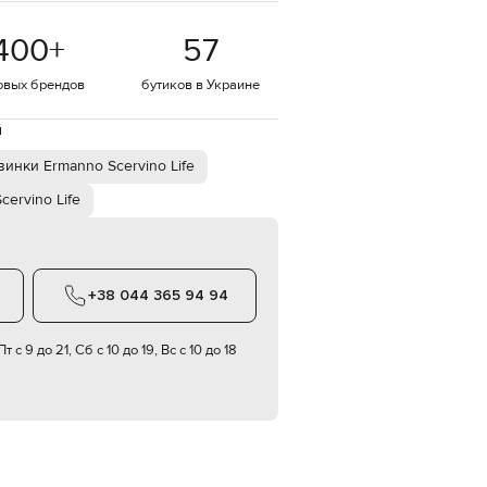
EUR
400
+
57
Denmark
€
овых брендов
бутиков в Украине
EUR
Estonia
€
й
EUR
инки Ermanno Scervino Life
Finland
€
cervino Life
EUR
France
€
EUR
+38 044 365 94 94
Germany
€
т с 9 до 21, Сб с 10 до 19, Вс с 10 до 18
EUR
Greece
€
EUR
Hungary
€
EUR