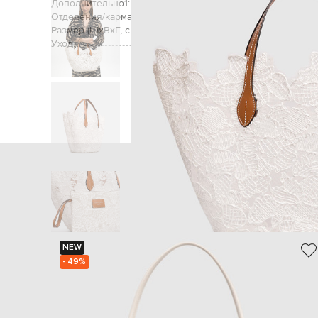
Дополнительно1:
съемная косметичка н
Отделения/карманы (внутренние):
Размер (ШхВхГ, см):
Уход:
Главная
Женщинам
Ermanno Scervino L
NEW
- 49%