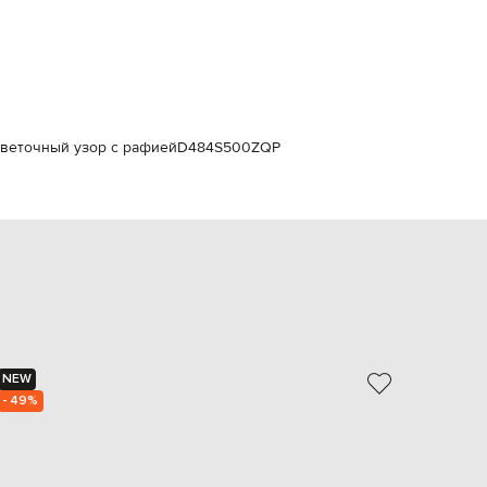
Italy
€
EUR
Latvia
€
EUR
Lithuania
 цветочный узор с рафией
D484S500ZQP
€
EUR
Luxembourg
€
EUR
Netherlands
€
PLN
Poland
zł
NEW
- 40%
EUR
Portugal
- 49%
€
EUR
Romania
€