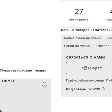
27
лет на рынке
мир
Больше товаров из категори
Белые сумки на плечо
Нов
Сумки на плечо
Ermanno S
СВЯЗАТЬСЯ С НАМИ
Telegram
Показать похожие товары
График работы колцентра:
Пн-П
И ОБМЕН
Код товара:
329299
рафия / текстиль / кожа
Италия
белый, коричневый
цветочный узор с рафией.
две ручки высотой 17 см