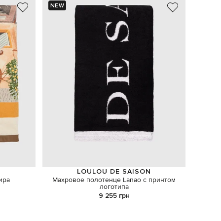
NEW
NEW
LOULOU DE SAISON
ира
Махровое полотенце Lanao с принтом
Синее
логотипа
9 255 грн