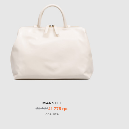
EUR
Slovakia
€
EUR
Slovenia
€
EUR
Spain
€
EUR
Sweden
€
UAH
Ukraine
₴
EUR
Other
€
MARSELL
83 497
41 775 грн
one size