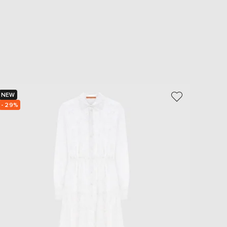
NEW
NEW
- 29%
- 30%