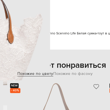
а молнии с логотипом 25х20 см
одно отделение
27/53х33х15 см
специализированная чистка
ife
Сумки
Сумки на плечо
Ermanno Scervino Life Белая сумка-тоут в
Также может понравиться
Похожие по цвету
Похожие по фасону
NEW
- 40%