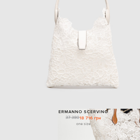
ERMANNO SCERVINO
37 380
18 716 грн
one size