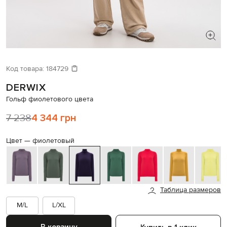
ИЩЕТЕ НОВЫЙ ОБРАЗ?
Давайте подберем что-то еще
Код товара:
184729
DERWIX
Похожие товары
Гольф фиолетового цвета
7 238
4 344 грн
Цвет —
фиолетовый
Таблица размеров
M/L
L/XL