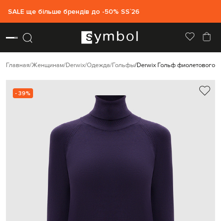
SALE ще більше брендів до -50% SS`26
Главная
Женщинам
Derwix
Одежда
Гольфы
Derwix Гольф фиолетового ц
- 39%