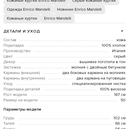
Кожаные куртки Enrico Mandelli
Серые кожаные куртки
Одежда Enrico Mandelli
Новинки Enrico Mandelli
Кожаные куртки
Enrico Mandelli
ДЕТАЛИ И УХОД
Состав
кожа
Подкладка
100% хлопок
Производство
Италия
Цвет
серый
Декор
вышивка логотипа в тон
Застежка
молния с двойным бегунком
Карманы (внешние)
два боковых кармана на молниях
Карманы (внутренние)
два кармана на пуговицах
Уход
специализированная чистка
Подкладка деталей
100% вискоза
Рост модели
187 см
Размер на модели
50
Параметры модели
Грудь:
102 см
Талия:
86 см