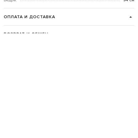
Бедра:
94 см
ОПЛАТА И ДОСТАВКА
ВОЗВРАТ И ОБМЕН
СВЯЗАТЬСЯ С НАМИ
Telegram
+38 044 365 94 94
График работы колцентра:
Пн-Пт с 9 до 21, Сб с 10 до 19, Вс с 10
до 18
Код товара:
335777
Главная
Мужчинам
Enrico Mandelli
Одежда
Верхняя одежда
Кожаные кур