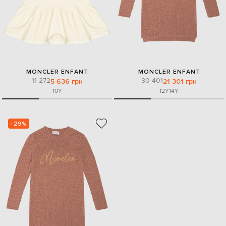
MONCLER ENFANT
MONCLER ENFANT
11 272
30 401
5 636 грн
21 301 грн
10Y
12Y
14Y
- 29%