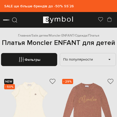
SALE ще більше брендів до -50% SS`26
Главная
Sale детям
Moncler ENFANT
Одежда
Платья
Платья Moncler ENFANT для детей
По популярности
Фильтры
NEW
- 29%
- 50%