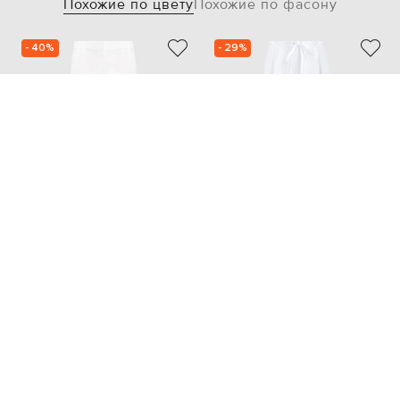
Похожие по цвету
Похожие по фасону
- 40%
- 29%
BRUNELLO CUCINELLI
KHAITE
50 253
53 976
30 142 грн
37 794 грн
M
XS