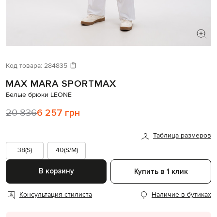
ИЩЕТЕ НОВЫЙ ОБРАЗ?
Давайте подберем что-то еще
Код товара:
284835
MAX MARA SPORTMAX
Похожие товары
Белые брюки LEONE
20 836
6 257 грн
Таблица размеров
38(S)
40(S/M)
В корзину
Купить в 1 клик
Консультация стилиста
Наличие в бутиках