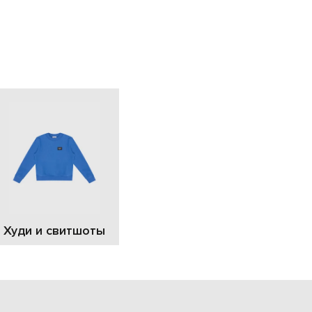
EUR
Slovakia
€
EUR
Slovenia
€
EUR
Spain
€
EUR
Sweden
€
UAH
Ukraine
₴
EUR
Other
Худи и свитшоты
€