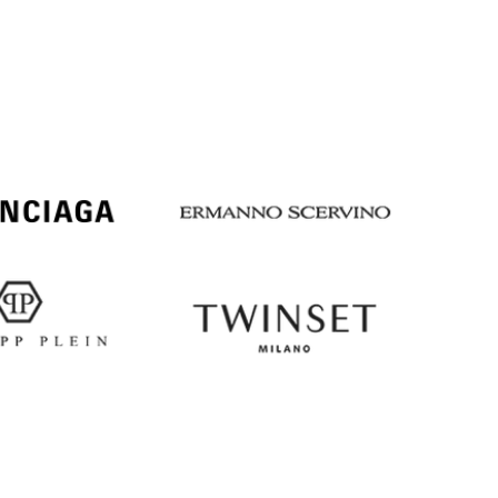
Italy
€
EUR
Latvia
€
EUR
Lithuania
€
EUR
Luxembourg
€
EUR
Netherlands
€
PLN
Poland
zł
EUR
Portugal
€
EUR
Romania
€