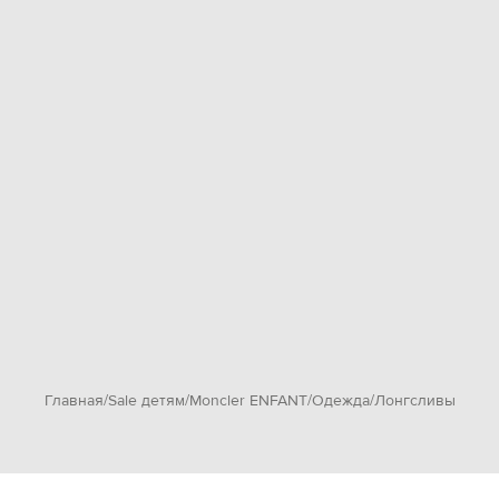
Главная
Sale детям
Moncler ENFANT
Одежда
Лонгсливы