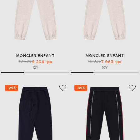
MONCLER ENFANT
MONCLER ENFANT
18 406
15 925
9 204 грн
7 963 грн
12Y
10Y
- 29%
- 39%