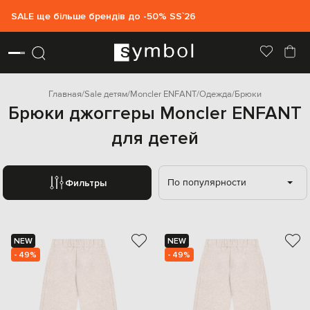
SALE ще більше брендів до -50% SS`26
Главная
Sale детям
Moncler ENFANT
Одежда
Брюки
Брюки джоггеры Moncler ENFANT
для детей
По популярности
Фильтры
NEW
NEW
- 49%
- 49%